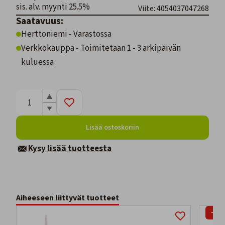
sis. alv. myynti 25.5%
Viite: 4054037047268
Saatavuus:
Herttoniemi - Varastossa
Verkkokauppa - Toimitetaan 1 - 3 arkipäivän
kuluessa
Lisää ostoskoriin
Kysy lisää tuotteesta
Aiheeseen liittyvät tuotteet
-30