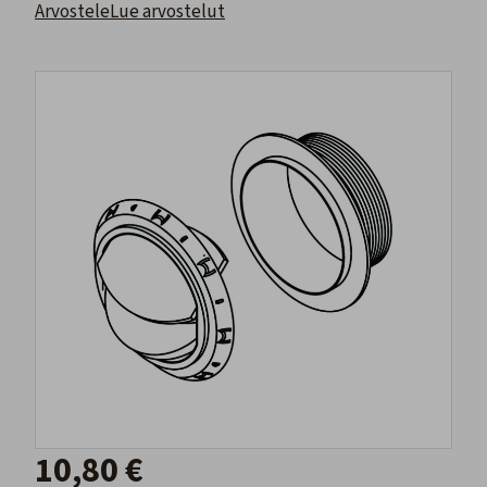
Arvostele
Lue arvostelut
10,80 €