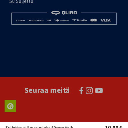
Su Suljettu
Seuraa meitä
10,80 €
Suljettava Ilmasuulake 60mm Valk.