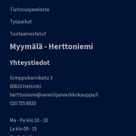
Tietosuojaseloste
Työpaikat
Tuotearvostelut
Myymälä - Herttoniemi
Yhteystiedot
Simppukarinkatu 3
00810 Helsinki
herttoniemi@veneilijanverkkokauppa.fi
020 755 8920
Ma - Pe klo 10 - 18
La klo 09 - 15