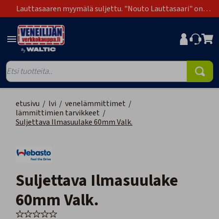
Lauttasaaren myymälä suljettu. "Nouto Lauttasaari" on
poistunut toimitustapavaihtoehdoista.
etusivu
/
lvi
/
venelämmittimet
/
lämmittimien tarvikkeet
/
Suljettava Ilmasuulake 60mm Valk.
Suljettava Ilmasuulake
60mm Valk.