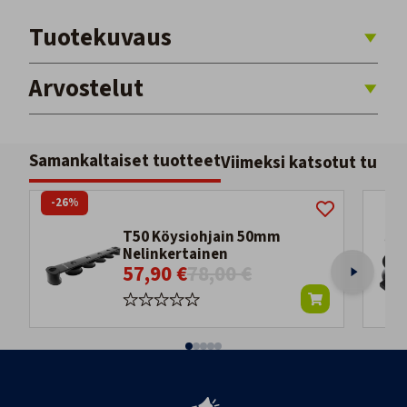
Tuotekuvaus
Arvostelut
Samankaltaiset tuotteet
Viimeksi katsotut tuott
-26%
T50 Köysiohjain 50mm
Nelinkertainen
57,90 €
78,00 €