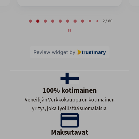
Page 2 of 60
2 / 60
Review widget
by
trustmary
100% kotimainen
Veneilijän Verkkokauppa on kotimainen
yritys, joka työllistää suomalaisia.
Maksutavat