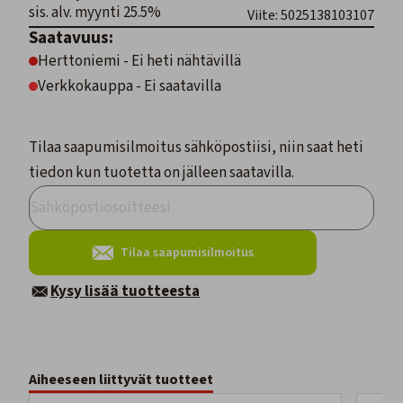
sis. alv. myynti 25.5%
Viite: 5025138103107
Saatavuus:
Herttoniemi - Ei heti nähtävillä
Verkkokauppa - Ei saatavilla
Tilaa saapumisilmoitus sähköpostiisi, niin saat heti
tiedon kun tuotetta on jälleen saatavilla.
Tilaa saapumisilmoitus
Kysy lisää tuotteesta
Aiheeseen liittyvät tuotteet