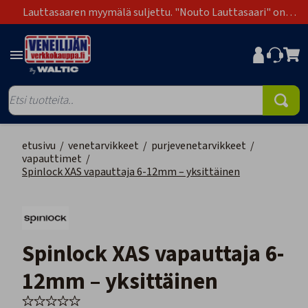
Lauttasaaren myymälä suljettu. "Nouto Lauttasaari" on
poistunut toimitustapavaihtoehdoista.
etusivu
/
venetarvikkeet
/
purjevenetarvikkeet
/
vapauttimet
/
Spinlock XAS vapauttaja 6-12mm – yksittäinen
Spinlock XAS vapauttaja 6-
12mm – yksittäinen