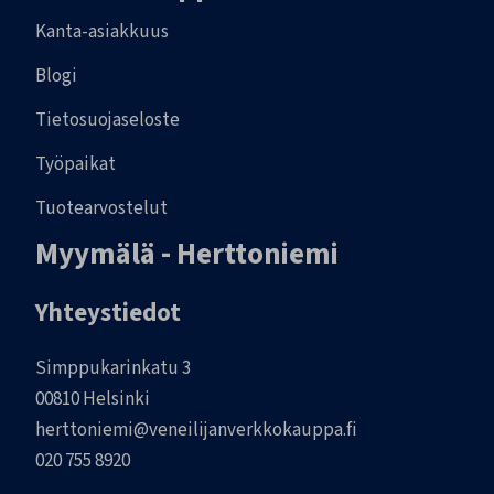
Kanta-asiakkuus
Blogi
Tietosuojaseloste
Työpaikat
Tuotearvostelut
Myymälä - Herttoniemi
Yhteystiedot
Simppukarinkatu 3
00810 Helsinki
herttoniemi@veneilijanverkkokauppa.fi
020 755 8920