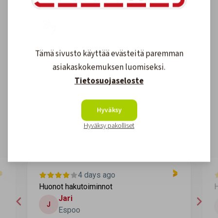
Tämä sivusto käyttää evästeitä paremman
asiakaskokemuksen luomiseksi.
Asiakkaidemme kokemuksia
Tietosuojaseloste
4.6
1611
arvostelut
Hyväksy
Kirjoita arvostelu
Hyväksy pakolliset
4 days ago
Huonot hakutoiminnot
H
Jari
J
Espoo