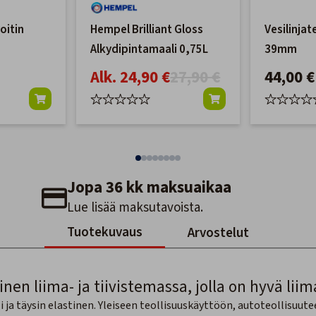
oitin
Hempel Brilliant Gloss
Vesilinjat
Alkydipintamaali 0,75L
39mm
Alk. 24,90 €
27,90 €
44,00 €
Jopa 36 kk maksuaikaa
Lue lisää maksutavoista.
Tuotekuvaus
Arvostelut
n liima- ja tiivistemassa, jolla on hyvä liim
 ja täysin elastinen. Yleiseen teollisuuskäyttöön, autoteollisuut