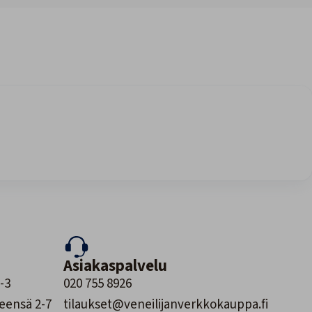
Asiakaspalvelu
-3
020 755 8926
leensä 2-7
tilaukset@veneilijanverkkokauppa.fi