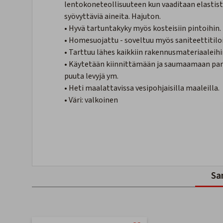
lentokoneteollisuuteen kun vaaditaan elastista l
syövyttäviä aineita. Hajuton.
• Hyvä tartuntakyky myös kosteisiin pintoihin.
• Homesuojattu - soveltuu myös saniteettitiloi
• Tarttuu lähes kaikkiin rakennusmateriaaleihi
• Käytetään kiinnittämään ja saumaamaan paneel
puuta levyjä ym.
• Heti maalattavissa vesipohjaisilla maaleilla.
• Väri: valkoinen
Sa