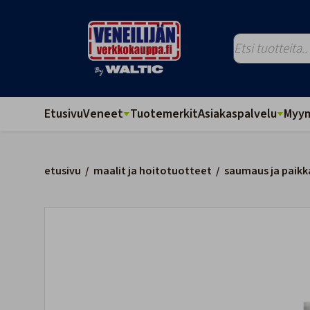
Etusivu
Veneet
Tuotemerkit
Asiakaspalvelu
Myym
etusivu
/
maalit ja hoitotuotteet
/
saumaus ja paikk