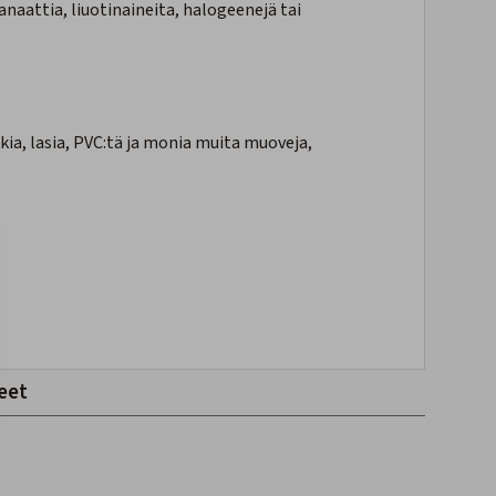
yanaattia, liuotinaineita, halogeenejä tai
kia, lasia, PVC:tä ja monia muita muoveja,
eet