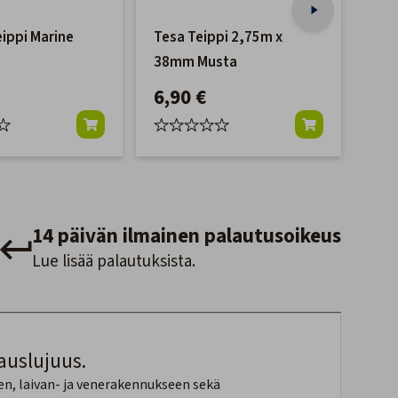
eippi Marine
Tesa Teippi 2,75m x
Sik
38mm Musta
Val
6,90 €
29
14 päivän ilmainen palautusoikeus
Lue lisää palautuksista.
auslujuus.
een, laivan- ja venerakennukseen sekä