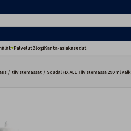
älät
Palvelut
Blogi
Kanta-asiakasedut
aus
/
tiivistemassat
/
Soudal FIX ALL Tiivistemassa 290 ml Val