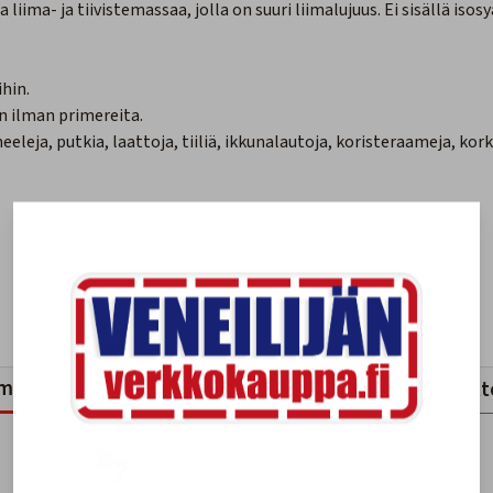
iima- ja tiivistemassaa, jolla on suuri liimalujuus. Ei sisällä isos
hin.
n ilman primereita.
eja, putkia, laattoja, tiiliä, ikkunalautoja, koristeraameja, kork
mankaltaiset tuotteet
Viimeksi katsotut tuott