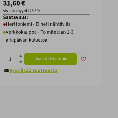
31,60 €
sis. alv. myynti 25.5%
Saatavuus:
Herttoniemi - Ei heti nähtävillä
Verkkokauppa - Toimitetaan 1-3
arkipäivän kuluessa
Lisää ostoskoriin
Kysy lisää tuotteesta