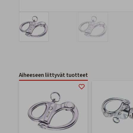
Aiheeseen liittyvät tuotteet