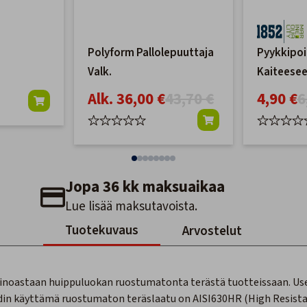
Polyform Pallolepuuttaja
Pyykkipoi
Valk.
Kaiteese
Alk. 36,00 €
43,70 €
4,90 €
6
Jopa 36 kk maksuaikaa
Lue lisää maksutavoista.
Tuotekuvaus
Arvostelut
ainoastaan huippuluokan ruostumatonta terästä tuotteissaan. Us
din käyttämä ruostumaton teräslaatu on AISI630HR (High Resist