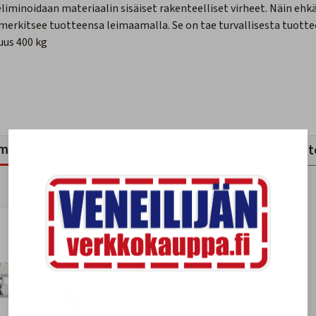
iminoidaan materiaalin sisäiset rakenteelliset virheet. Näin ehk
 merkitsee tuotteensa leimaamalla. Se on tae turvallisesta tuotte
uus 400 kg
mankaltaiset tuotteet
Viimeksi katsotut tuott