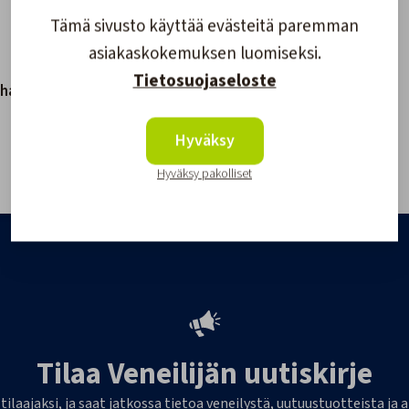
Tämä sivusto käyttää evästeitä paremman
asiakaskokemuksen luomiseksi.
Tietosuojaseloste
ihaka 70
Wichard Skuuttihaka 105
mm
Hyväksy
94,80 €
Hyväksy pakolliset
Tilaa Veneilijän uutiskirje
 tilaajaksi, ja saat jatkossa tietoa veneilystä, uutuustuotteista j