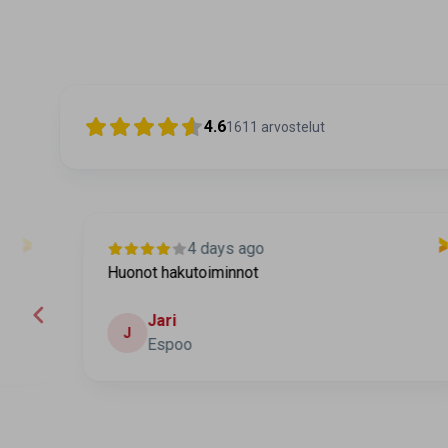
4.6
1611
arvostelut
4 days ago
Huonot hakutoiminnot
Jari
J
Espoo
Page 2 of 60