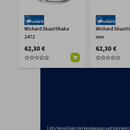
Wichard Skuuttihaka
Wichard Skuutt
2472
mm
62,30 €
62,30 €
Liity Veneilijän Verkkokaupan uutiskirjeen