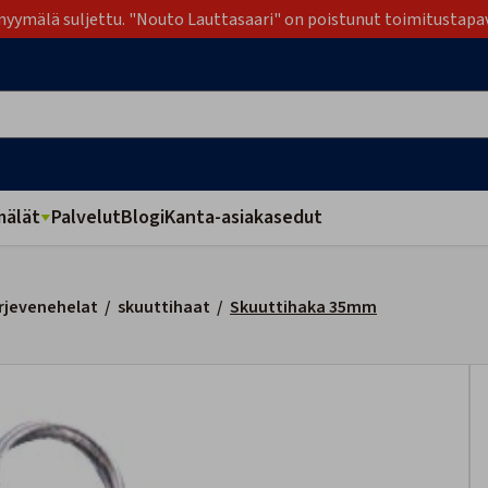
yymälä suljettu. "Nouto Lauttasaari" on poistunut toimitustapa
älät
Palvelut
Blogi
Kanta-asiakasedut
rjevenehelat
/
skuuttihaat
/
Skuuttihaka 35mm