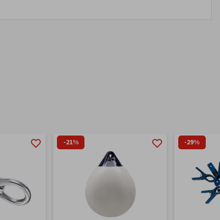
-21%
-29%