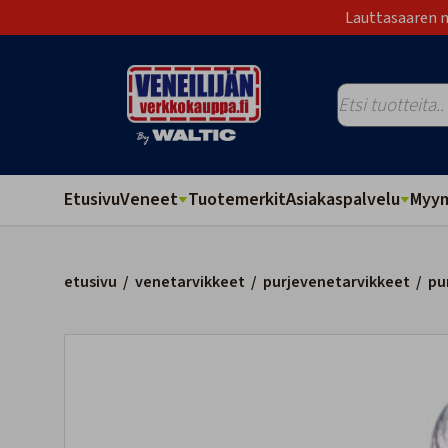
Lauttasaaren m
Etusivu
Veneet
Tuotemerkit
Asiakaspalvelu
Myym
etusivu
/
venetarvikkeet
/
purjevenetarvikkeet
/
pu