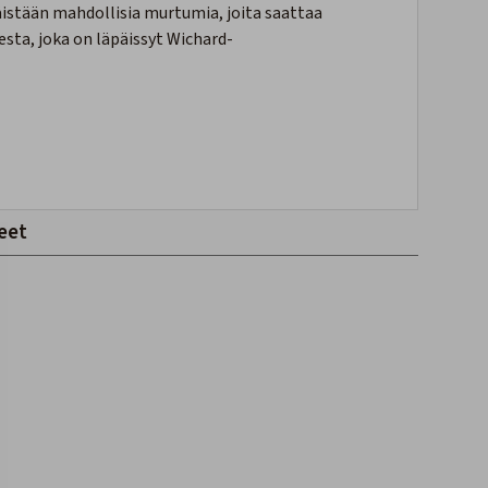
äistään mahdollisia murtumia, joita saattaa
esta, joka on läpäissyt Wichard-
eet