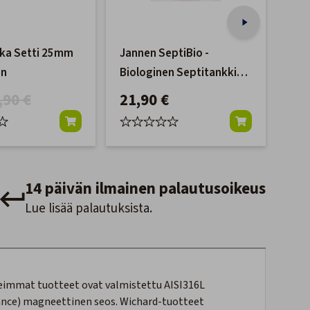
ka Setti 25mm
Jannen SeptiBio -
Skuu
en
Biologinen Septitankkien
mm 
Hajunpoistaja
ruo
,90 €
21,90 €
12
14 päivän ilmainen palautusoikeus
Lue lisää palautuksista.
eimmat tuotteet ovat valmistettu AISI316L
ance) magneettinen seos. Wichard-tuotteet