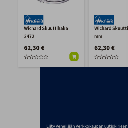
Wichard Skuuttihaka
Wichard Skuutt
2472
mm
62,30 €
62,30 €
Liity Veneilijän Verkkokaupan uutiskirjeen