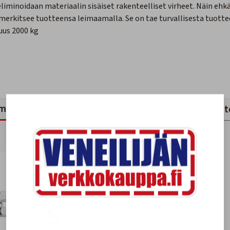
iminoidaan materiaalin sisäiset rakenteelliset virheet. Näin ehk
 merkitsee tuotteensa leimaamalla. Se on tae turvallisesta tuotte
uus 2000 kg
mankaltaiset tuotteet
Viimeksi katsotut tuott