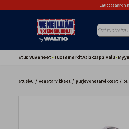
Lauttasaaren m
Etusivu
Veneet
Tuotemerkit
Asiakaspalvelu
Myym
etusivu
/
venetarvikkeet
/
purjevenetarvikkeet
/
pu