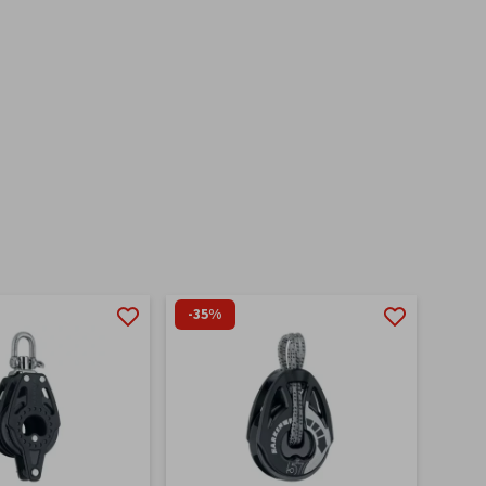
-35%
-20