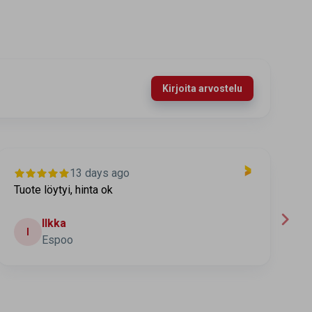
Kirjoita arvostelu
13 days ago
Tuote löytyi, hinta ok
T
t
Ilkka
I
Espoo