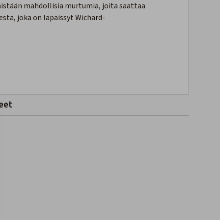
äistään mahdollisia murtumia, joita saattaa
esta, joka on läpäissyt Wichard-
eet