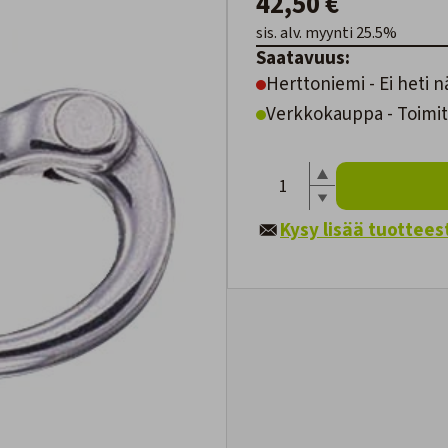
42,50 €
sis. alv. myynti 25.5%
Saatavuus:
Herttoniemi - Ei heti n
Verkkokauppa - Toimit
Kysy lisää tuottees