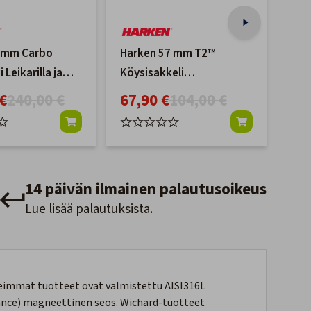
5mm Carbo
Harken 57 mm T2™
Ask
 Leikarilla ja
Köysisakkeli
Ask
la
Ratchamatic® Ploki
€
240,00 €
67,90 €
104,00 €
39
14 päivän ilmainen palautusoikeus
Lue lisää palautuksista.
eimmat tuotteet ovat valmistettu AISI316L
ance) magneettinen seos. Wichard-tuotteet