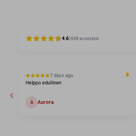
4.6
1608
arvostelut
7 days ago
Helppo edullinen
Aurora
A
Page 2 of 60