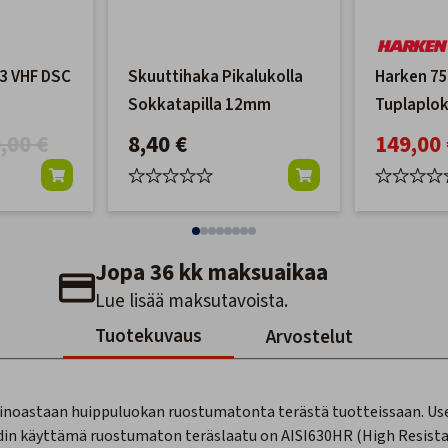
3 VHF DSC
Skuuttihaka Pikalukolla
Harken 7
Sokkatapilla 12mm
Tuplaploki
Hunsvotil
,00 €
8,40 €
149,00 
Jopa 36 kk maksuaikaa
Lue lisää maksutavoista.
Tuotekuvaus
Arvostelut
ainoastaan huippuluokan ruostumatonta terästä tuotteissaan. Us
din käyttämä ruostumaton teräslaatu on AISI630HR (High Resist