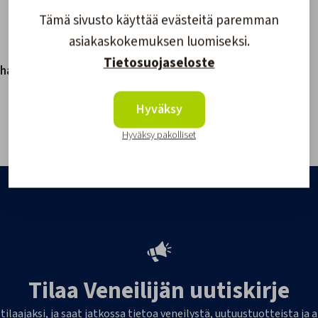
Tämä sivusto käyttää evästeitä paremman
asiakaskokemuksen luomiseksi.
Tietosuojaseloste
ihaka 70
Wichard Skuuttihaka 105
mm
Hyväksy
94,80 €
Hyväksy pakolliset
Tilaa Veneilijän uutiskirje
 tilaajaksi, ja saat jatkossa tietoa veneilystä, uutuustuotteista j