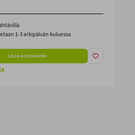
ähtävillä
etaan 1-3 arkipäivän kuluessa
Lisää ostoskoriin
ta