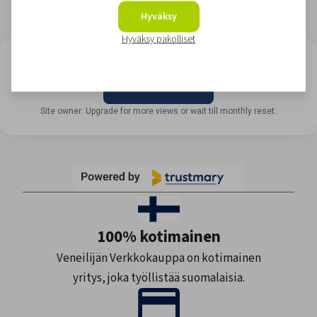
Hyväksy
Hyväksy pakolliset
LOOKING FOR REVIEWS?
View all reviews
Site owner: Upgrade for more views or wait till monthly reset.
100% kotimainen
Veneilijän Verkkokauppa on kotimainen
yritys, joka työllistää suomalaisia.