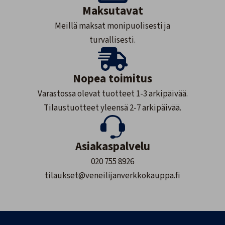
Maksutavat
Meillä maksat monipuolisesti ja
turvallisesti.
Nopea toimitus
Varastossa olevat tuotteet 1-3 arkipäivää.
Tilaustuotteet yleensä 2-7 arkipäivää.
Asiakaspalvelu
020 755 8926
tilaukset@veneilijanverkkokauppa.fi