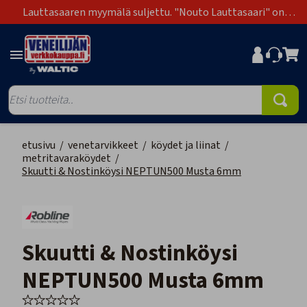
Lauttasaaren myymälä suljettu. "Nouto Lauttasaari" on
poistunut toimitustapavaihtoehdoista.
etusivu
/
venetarvikkeet
/
köydet ja liinat
/
metritavaraköydet
/
Skuutti & Nostinköysi NEPTUN500 Musta 6mm
Skuutti & Nostinköysi
NEPTUN500 Musta 6mm