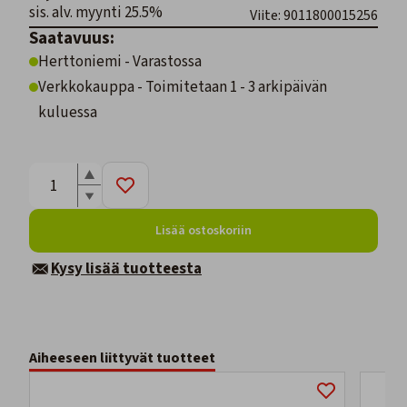
sis. alv. myynti 25.5%
Viite: 9011800015256
Saatavuus:
Herttoniemi - Varastossa
Verkkokauppa - Toimitetaan 1 - 3 arkipäivän
kuluessa
Lisää ostoskoriin
Kysy lisää tuotteesta
Aiheeseen liittyvät tuotteet