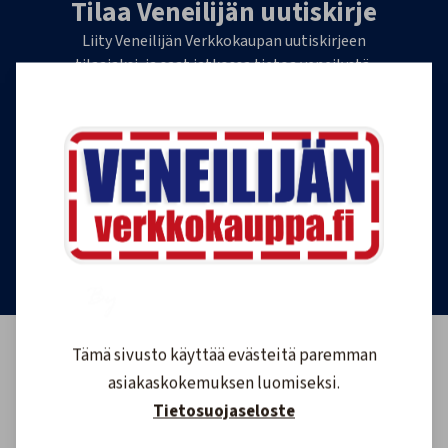
Tilaa Veneilijän uutiskirje
Liity Veneilijän Verkkokaupan uutiskirjeen
tilaajaksi, ja saat jatkossa tietoa veneilystä,
uutuustuotteista ja ajankohtaisista tarjouksista
ensimmäisten joukossa. Lähetämme 1-4
uutiskirjettä kuukaudessa. Voit perua uutiskirjeen
tilauksen milloin tahansa.
Tilaa uutiskirje
Tämä sivusto käyttää evästeitä paremman
asiakaskokemuksen luomiseksi.
Tietosuojaseloste