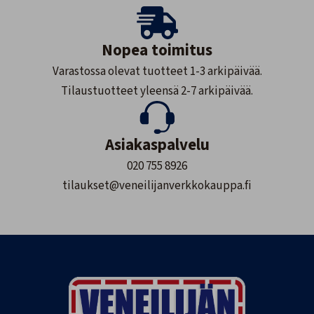
Nopea toimitus
Varastossa olevat tuotteet 1-3 arkipäivää.
Tilaustuotteet yleensä 2-7 arkipäivää.
Asiakaspalvelu
020 755 8926
tilaukset@veneilijanverkkokauppa.fi