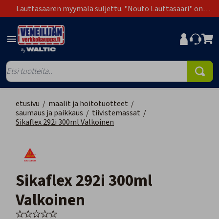
Lauttasaaren myymälä suljettu. "Nouto Lauttasaari" on
poistunut toimitustapavaihtoehdoista.
etusivu
/
maalit ja hoitotuotteet
/
saumaus ja paikkaus
/
tiivistemassat
/
Sikaflex 292i 300ml Valkoinen
Sikaflex 292i 300ml
Valkoinen