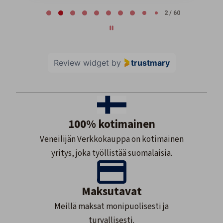
Page 2 of 60
2 / 60
Review widget
by
trustmary
100% kotimainen
Veneilijän Verkkokauppa on kotimainen
yritys, joka työllistää suomalaisia.
Maksutavat
Meillä maksat monipuolisesti ja
turvallisesti.