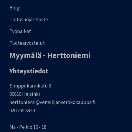
Blogi
Tietosuojaseloste
Työpaikat
Tuotearvostelut
Myymälä - Herttoniemi
Yhteystiedot
Simppukarinkatu 3
00810 Helsinki
herttoniemi@veneilijanverkkokauppa.fi
020 755 8920
Ma - Pe klo 10 - 18