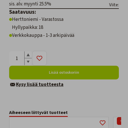
sis. alv. myynti 25.5%
Viite:
Saatavuus:
Herttoniemi - Varastossa
Hyllypaikka: 18
Verkkokauppa - 1-3 arkipäivää
Lisää ostoskoriin
Kysy lisää tuotteesta
Aiheeseen liittyvät tuotteet
-67