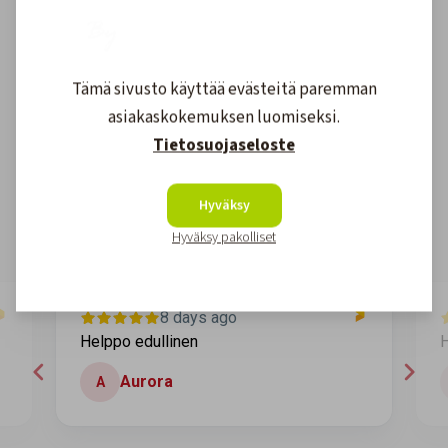
Tämä sivusto käyttää evästeitä paremman
Asiakkaidemme kokemuksia
asiakaskokemuksen luomiseksi.
Tietosuojaseloste
4.6
1608
arvostelut
Kirjoita arvostelu
Hyväksy
Hyväksy pakolliset
8 days ago
Helppo edullinen
H
Aurora
A