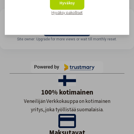
Hyväksy
Hyväksy pakolliset
LOOKING FOR REVIEWS?
View all reviews
Site owner: Upgrade for more views or wait till monthly reset.
100% kotimainen
Veneilijän Verkkokauppa on kotimainen
yritys, joka työllistää suomalaisia.
Maksutavat