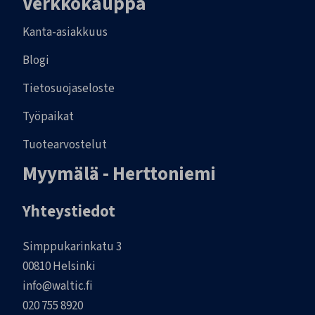
Verkkokauppa
Kanta-asiakkuus
Blogi
Tietosuojaseloste
Työpaikat
Tuotearvostelut
Myymälä - Herttoniemi
Yhteystiedot
Simppukarinkatu 3
00810 Helsinki
info@waltic.fi
020 755 8920