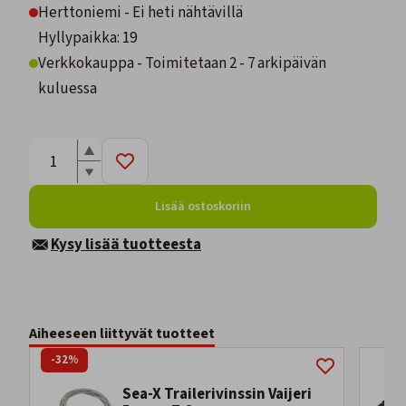
Herttoniemi - Ei heti nähtävillä
Hyllypaikka: 19
Verkkokauppa - Toimitetaan 2 - 7 arkipäivän
kuluessa
Lisää ostoskoriin
Kysy lisää tuotteesta
Aiheeseen liittyvät tuotteet
-32%
Sea-X Trailerivinssin Vaijeri