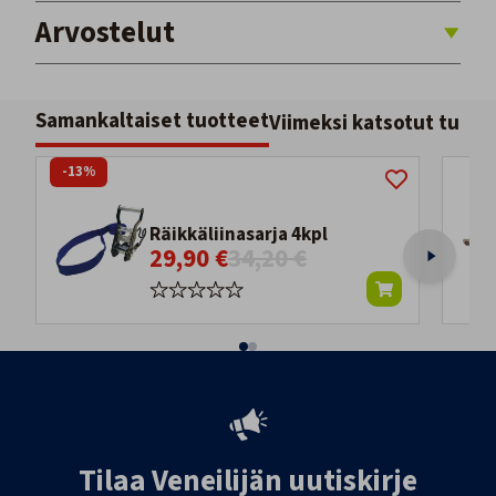
Arvostelut
Samankaltaiset tuotteet
Viimeksi katsotut tuott
-13%
Räikkäliinasarja 4kpl
29,90 €
34,20 €
Tilaa Veneilijän uutiskirje