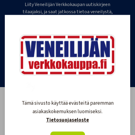
Liity Veneilijän Verkkokaupan uutiskirjeen
tilaajaksi, ja saat jatkossa tietoa veneilystä,
uutuustuotteista ja ajankohtaisista tarjouksista
ensimmäisten joukossa. Lähetämme 1-4
uutiskirjettä kuukaudessa. Voit perua uutiskirjeen
tilauksen milloin tahansa.
Tilaa uutiskirje
Tämä sivusto käyttää evästeitä paremman
asiakaskokemuksen luomiseksi.
Tietosuojaseloste