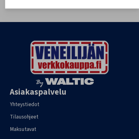
tilaukset@veneilijanverkkokauppa.fi
Tietosuojaseloste
Hyväksy
Hyväksy pakolliset
Asiakaspalvelu
Yhteystiedot
Tilausohjeet
Maksutavat