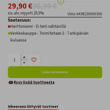
29,90 €
36,50 €
sis. alv. myynti 25.5%
Viite: 6438235050356
Saatavuus:
Herttoniemi - Ei heti nähtävillä
Verkkokauppa - Toimitetaan 2 - 7 arkipäivän
kuluessa
Lisää ostoskoriin
Kysy lisää tuotteesta
Aiheeseen liittyvät tuotteet