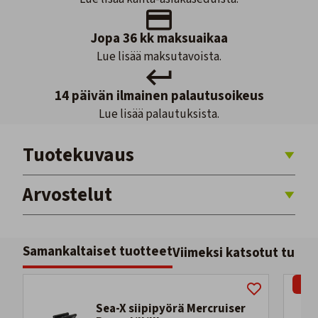
Jopa 36 kk maksuaikaa
Lue lisää maksutavoista.
14 päivän ilmainen palautusoikeus
Lue lisää palautuksista.
Tuotekuvaus
Arvostelut
Samankaltaiset tuotteet
Viimeksi katsotut tuott
-16
Sea-X siipipyörä Mercruiser