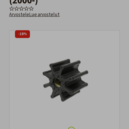
(2000-)
Arvostele
Lue arvostelut
-18%