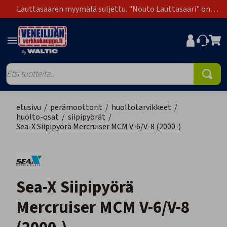
Lauttasaaren myymälä suljettu. "Nouto Lauttasaari" on
poistunut toimitustapavaihtoehdoista.
etusivu
/
perämoottorit
/
huoltotarvikkeet
/
huolto-osat
/
siipipyörät
/
Sea-X Siipipyörä Mercruiser MCM V-6/V-8 (2000-)
Sea-X Siipipyörä
Mercruiser MCM V-6/V-8