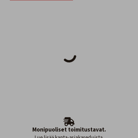
Monipuoliset toimitustavat.
Lue lisää kanta-asiakaseduista.