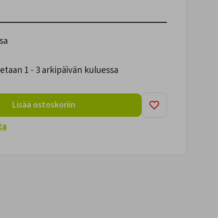
sa
taan 1 - 3 arkipäivän kuluessa
Lisää ostoskoriin
ta