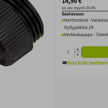
14,90 €
sis. alv. myynti 25.5%
Saatavuus:
Herttoniemi - Varastos
Hyllypaikka: 19
Verkkokauppa - Toimite
Kysy lisää tuottees