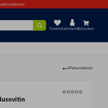
vaihtoehdoista.
Toivelista
Oma tili
Ostoskori
Toivelist
Palaa takaisin
lusovitin