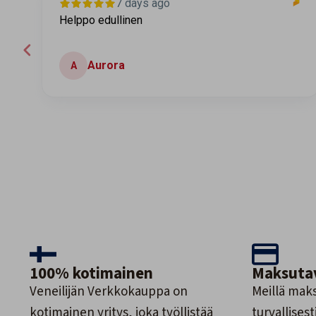
7 days ago
Helppo edullinen
Aurora
A
Page 2 of 60
100% kotimainen
Maksuta
Veneilijän Verkkokauppa on
Meillä maks
kotimainen yritys, joka työllistää
turvallisesti