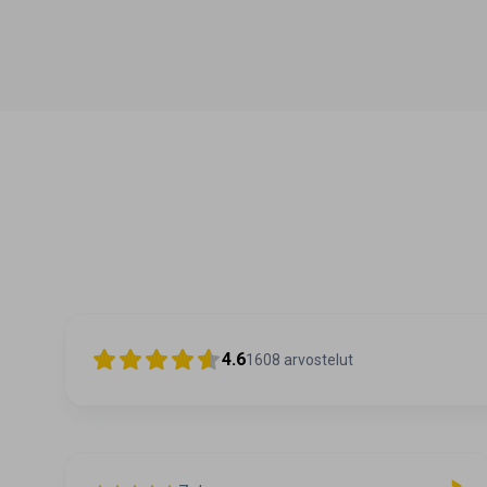
4.6
1608
arvostelut