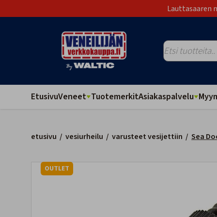
Lauttasaaren m
Etusivu
Veneet
Tuotemerkit
Asiakaspalvelu
Myym
etusivu
/
vesiurheilu
/
varusteet vesijettiin
/
Sea Do
OUTLET