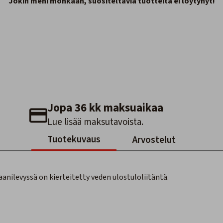
Jokin meni mönkään, suositeltavia tuotteita ei löytynyt!
Jopa 36 kk maksuaikaa
Lue lisää maksutavoista.
Tuotekuvaus
Arvostelut
laanilevyssä on kierteitetty veden ulostuloliitäntä.