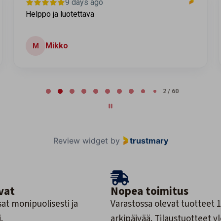
9 days ago
Helppo ja luotettava
Mikko
M
2 / 60
Review widget
by
trustmary
vat
Nopea toimitus
at monipuolisesti ja
Varastossa olevat tuotteet 1
.
arkipäivää. Tilaustuotteet y