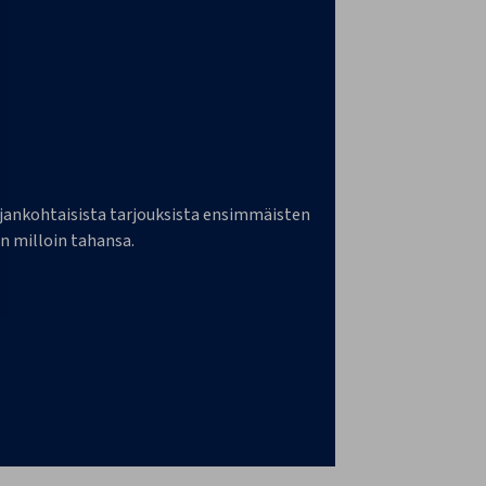
a ajankohtaisista tarjouksista ensimmäisten
n milloin tahansa.