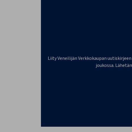
Liity Veneilijän Verkkokaupan uutiskirjeen
joukossa. Lähetäm