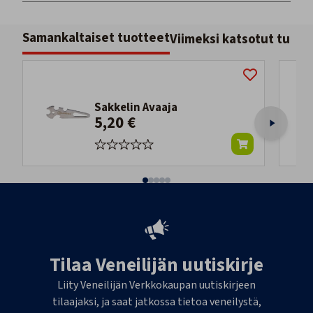
Samankaltaiset tuotteet
Viimeksi katsotut tuott
Sakkelin Avaaja
5,20 €
Tilaa Veneilijän uutiskirje
Liity Veneilijän Verkkokaupan uutiskirjeen
tilaajaksi, ja saat jatkossa tietoa veneilystä,