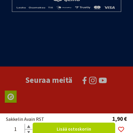
Seuraa meitä
1,90 €
Sakkelin Avain RST
Lisää ostoskoriin