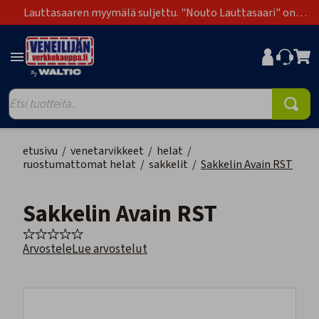
Lauttasaaren myymälä suljettu. "Nouto Lauttasaari" on
poistunut toimitustapavaihtoehdoista.
etusivu
/
venetarvikkeet
/
helat
/
ruostumattomat helat
/
sakkelit
/
Sakkelin Avain RST
Sakkelin Avain RST
Arvostele
Lue arvostelut