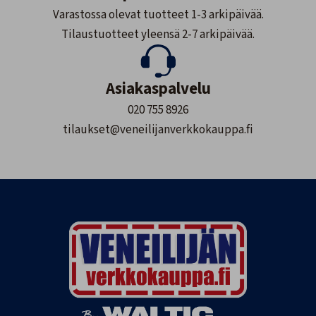
Varastossa olevat tuotteet 1-3 arkipäivää.
Tilaustuotteet yleensä 2-7 arkipäivää.
Asiakaspalvelu
020 755 8926
tilaukset@veneilijanverkkokauppa.fi