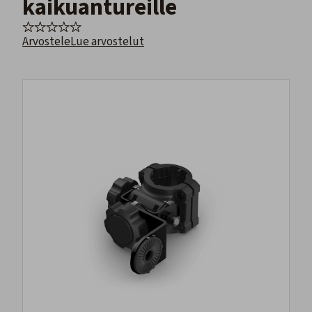
kaikuantureille
Arvostele
Lue arvostelut