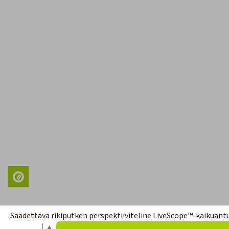
Säädettävä rikiputken perspektiiviteline LiveScope™-kaikuantu