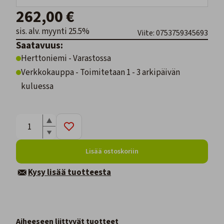
262,00 €
sis. alv. myynti 25.5%
Viite: 0753759345693
Saatavuus:
Herttoniemi - Varastossa
Verkkokauppa - Toimitetaan 1 - 3 arkipäivän
kuluessa
Lisää ostoskoriin
Kysy lisää tuotteesta
Aiheeseen liittyvät tuotteet