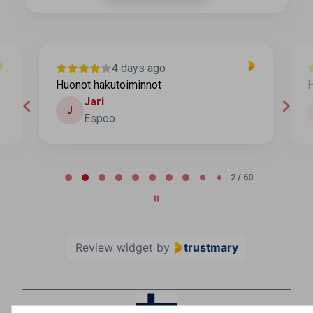
4 days ago
Huonot hakutoiminnot
H
Jari
J
Espoo
Page 2 of 60
2 / 60
Review widget
by
trustmary