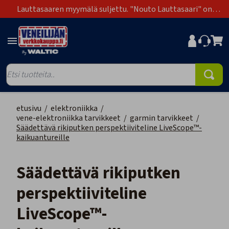
Lauttasaaren myymälä suljettu. "Nouto Lauttasaari" on
poistunut toimitustapavaihtoehdoista.
etusivu
/
elektroniikka
/
vene-elektroniikka tarvikkeet
/
garmin tarvikkeet
/
Säädettävä rikiputken perspektiiviteline LiveScope™-
kaikuantureille
Säädettävä rikiputken
perspektiiviteline
LiveScope™-