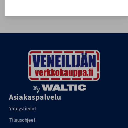
020 755 8926
tilaukset@veneilijanverkkokauppa.fi
Asiakaspalvelu
Yhteystiedot
Tilausohjeet