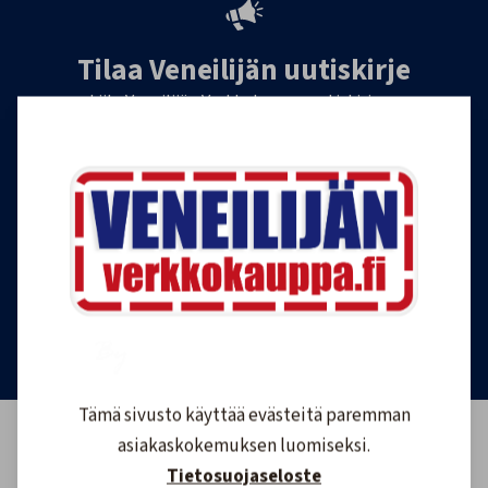
Tilaa Veneilijän uutiskirje
Liity Veneilijän Verkkokaupan uutiskirjeen
tilaajaksi, ja saat jatkossa tietoa veneilystä,
uutuustuotteista ja ajankohtaisista tarjouksista
ensimmäisten joukossa. Lähetämme 1-4
uutiskirjettä kuukaudessa. Voit perua uutiskirjeen
tilauksen milloin tahansa.
Tilaa uutiskirje
Tämä sivusto käyttää evästeitä paremman
asiakaskokemuksen luomiseksi.
Tietosuojaseloste