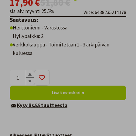
17,90 €
51,80 €
sis. alv. myynti 25.5%
Viite: 6438235214178
Saatavuus:
Herttoniemi - Varastossa
Hyllypaikka: 2
Verkkokauppa - Toimitetaan 1 - 3 arkipäivän
kuluessa
Lisää ostoskoriin
Kysy lisää tuotteesta
Aiheeseen liittyvät tuotteet