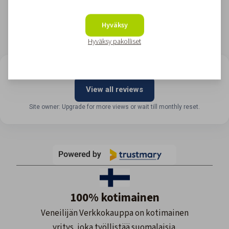
Hyväksy
Hyväksy pakolliset
LOOKING FOR REVIEWS?
View all reviews
Site owner: Upgrade for more views or wait till monthly reset.
100% kotimainen
Veneilijän Verkkokauppa on kotimainen
yritys, joka työllistää suomalaisia.