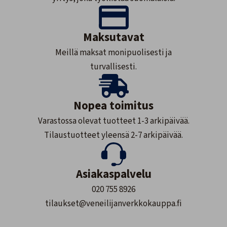
Maksutavat
Meillä maksat monipuolisesti ja
turvallisesti.
Nopea toimitus
Varastossa olevat tuotteet 1-3 arkipäivää.
Tilaustuotteet yleensä 2-7 arkipäivää.
Asiakaspalvelu
020 755 8926
tilaukset@veneilijanverkkokauppa.fi