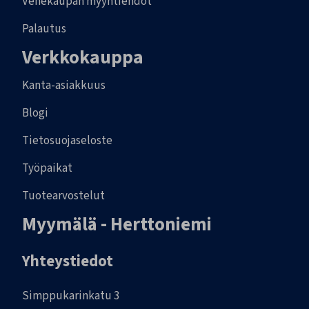
Venekaupan myyntiehdot
Palautus
Verkkokauppa
Kanta-asiakkuus
Blogi
Tietosuojaseloste
Työpaikat
Tuotearvostelut
Myymälä - Herttoniemi
Yhteystiedot
Simppukarinkatu 3