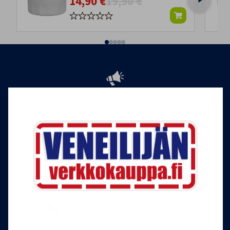
14,90 €
19,90 €
Tilaa Veneilijän uutiskirje
Liity Veneilijän Verkkokaupan uutiskirjeen
tilaajaksi, ja saat jatkossa tietoa veneilystä,
uutuustuotteista ja ajankohtaisista tarjouksista
ensimmäisten joukossa. Lähetämme 1-4
uutiskirjettä kuukaudessa. Voit perua uutiskirjeen
tilauksen milloin tahansa.
Tilaa uutiskirje