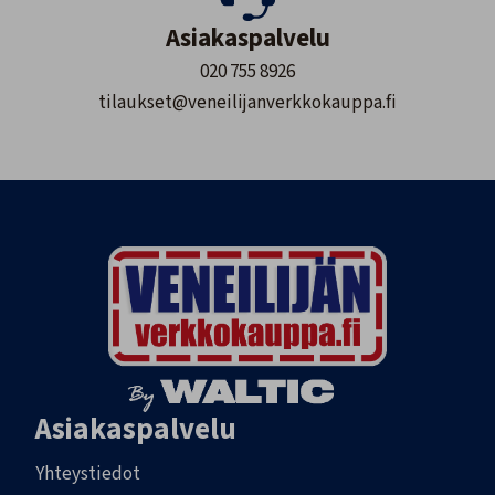
Asiakaspalvelu
020 755 8926
tilaukset@veneilijanverkkokauppa.fi
Asiakaspalvelu
Yhteystiedot