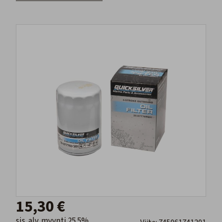
15,30 €
sis. alv. myynti 25.5%