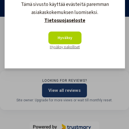
Tämä sivusto käyttää evästeitä paremman
asiakaskokemuksen luomiseksi.
Tietosuojaseloste
Hyväksy
Hyväksy pakolliset
LOOKING FOR REVIEWS?
View all reviews
Site owner: Upgrade for more views or wait till monthly reset.