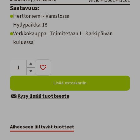
Viite: 745061741201
Saatavuus:
Herttoniemi - Varastossa
Hyllypaikka: 18
Verkkokauppa - Toimitetaan 1 - 3 arkipäivän
kuluessa
Lisää ostoskoriin
Kysy lisää tuotteesta
Aiheeseen liittyvät tuotteet