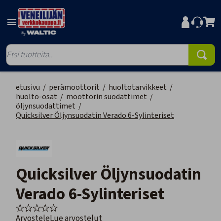
etusivu
/
perämoottorit
/
huoltotarvikkeet
/
huolto-osat
/
moottorin suodattimet
/
öljynsuodattimet
/
Quicksilver Öljynsuodatin Verado 6-Sylinteriset
Quicksilver Öljynsuodatin
Verado 6-Sylinteriset
Arvostele
Lue arvostelut