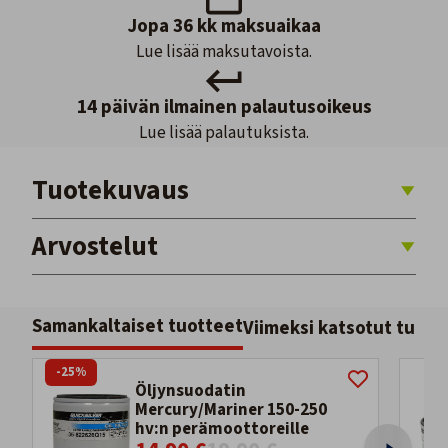
Jopa 36 kk maksuaikaa
Lue lisää maksutavoista.
14 päivän ilmainen palautusoikeus
Lue lisää palautuksista.
Tuotekuvaus
Arvostelut
Samankaltaiset tuotteet
Viimeksi katsotut tuott
-25%
Öljynsuodatin
Mercury/Mariner 150-250
hv:n perämoottoreille