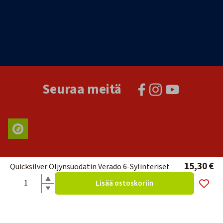
Seuraa meitä
15,30 €
Quicksilver Öljynsuodatin Verado 6-Sylinteriset
Lisää ostoskoriin