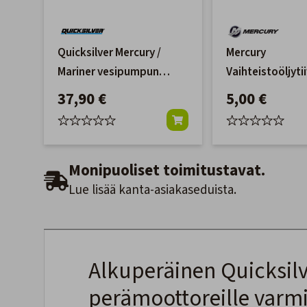
Quicksilver Mercury /
Mercury
Mariner vesipumpun
Vaihteistoöljytii
siipipyörä
37,90 €
5,00 €
Monipuoliset toimitustavat.
Lue lisää kanta-asiakaseduista.
Alkuperäinen Quicksilv
perämoottoreille varmi