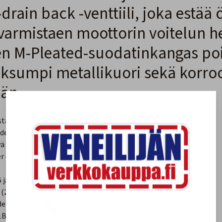
rain back -venttiili, joka estää 
 varmistaen moottorin voitelun h
en M-Pleated-suodatinkangas po
aksumpi metallikuori sekä korro
iän.
estämiseksi
det tehokkaasti
ä pinnoite
r 4-tahtiöljyille
06 ja vanhemmat)
ti (2005 ja vanhemmat)
uudemmat)
N 1B366822 & vanhemmat)