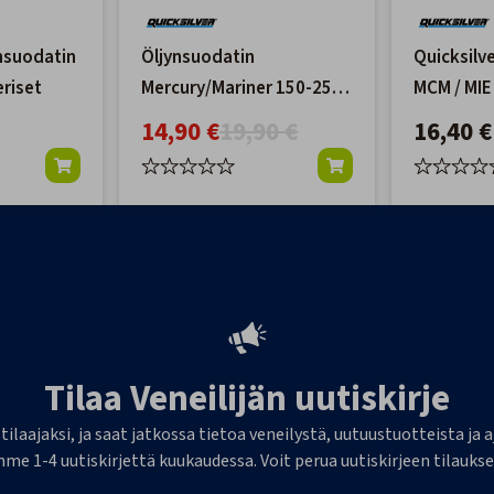
ynsuodatin
Öljynsuodatin
Quicksilv
eriset
Mercury/Mariner 150-250
MCM / MIE
hv:n perämoottoreille
mooottor
14,90 €
19,90 €
16,40 €
Tilaa Veneilijän uutiskirje
 tilaajaksi, ja saat jatkossa tietoa veneilystä, uutuustuotteista j
me 1-4 uutiskirjettä kuukaudessa. Voit perua uutiskirjeen tilaukse