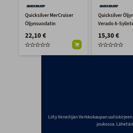
Quicksilver MerCruiser
Quicksilver Ölj
Öljynsuodatin
Verado 6-Sylint
22,10 €
15,30 €
Liity Veneilijän Verkkokaupan uutiskirjeen
joukossa. Lähetäm