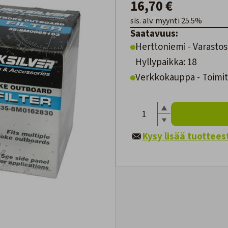
16,70 €
sis. alv. myynti 25.5%
Saatavuus:
Herttoniemi - Varastos
Hyllypaikka: 18
Verkkokauppa - Toimite
Kysy lisää tuottees