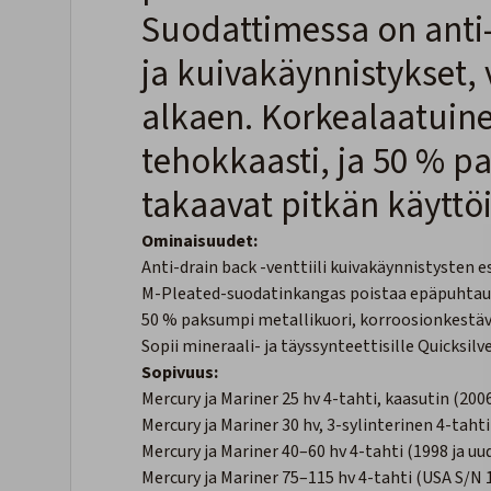
Suodattimessa on anti-d
ja kuivakäynnistykset,
alkaen. Korkealaatuin
tehokkaasti, ja 50 % p
takaavat pitkän käyttö
Ominaisuudet:
Anti-drain back -venttiili kuivakäynnistysten 
M-Pleated-suodatinkangas poistaa epäpuhtau
50 % paksumpi metallikuori, korroosionkestäv
Sopii mineraali- ja täyssynteettisille Quicksilve
Sopivuus:
Mercury ja Mariner 25 hv 4-tahti, kaasutin (20
Mercury ja Mariner 30 hv, 3-sylinterinen 4-tah
Mercury ja Mariner 40–60 hv 4-tahti (1998 ja 
Mercury ja Mariner 75–115 hv 4-tahti (USA S/