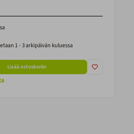
sa
taan 1 - 3 arkipäivän kuluessa
Lisää ostoskoriin
ta