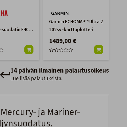
Garmin ECHOMAP™ Ultra 2
esuodatin F40-
102sv -karttaplotteri
'06)
1489,00 €
14 päivän ilmainen palautusoikeus
Lue lisää palautuksista.
Mercury- ja Mariner-
ljynsuodatus.