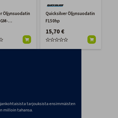
er Öljynsuodatin
Quicksilver Öljynsuodatin
 GM-
F150hp
eihin
15,70 €
a ajankohtaisista tarjouksista ensimmäisten
n milloin tahansa.