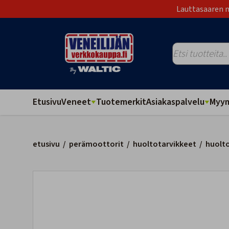
Lauttasaaren m
Etusivu
Veneet
Tuotemerkit
Asiakaspalvelu
Myym
etusivu
/
perämoottorit
/
huoltotarvikkeet
/
huolt