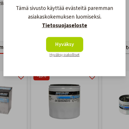
N 2B094996 & uudemmat)
Tämä sivusto käyttää evästeitä paremman
asiakaskokemuksen luomiseksi.
Tietosuojaseloste
Hyväksy
mankaltaiset tuotteet
Viimeksi katsotut tuott
Hyväksy pakolliset
-25%