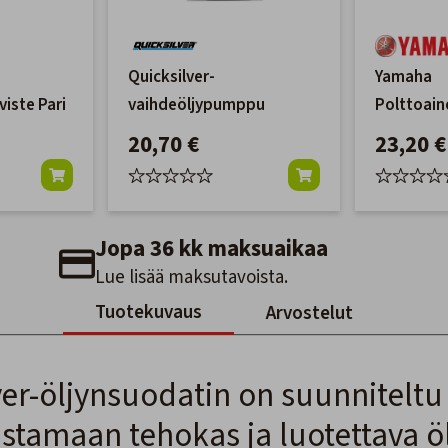
Quicksilver-
Yamaha
viste Pari
vaihdeöljypumppu
Polttoain
F115 ('00-
20,70 €
23,20 €
Jopa 36 kk maksuaikaa
Lue lisää maksutavoista.
Tuotekuvaus
Arvostelut
er-öljynsuodatin on suunniteltu 
stamaan tehokas ja luotettava ö