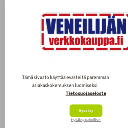
100% kotimainen
Veneilijän Verkkokauppa on kotimainen
yritys, joka työllistää suomalaisia.
Maksutavat
Meillä maksat monipuolisesti ja
turvallisesti.
Tämä sivusto käyttää evästeitä paremman
Nopea toimitus
asiakaskokemuksen luomiseksi.
Varastossa olevat tuotteet 1-3 arkipäivää.
Tietosuojaseloste
Tilaustuotteet yleensä 2-7 arkipäivää.
Hyväksy
Asiakaspalvelu
Hyväksy pakolliset