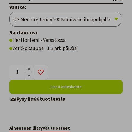
Valitse:
Saatavuus:
Herttoniemi - Varastossa
Verkkokauppa - 1-3 arkipäivää
Lisää ostoskoriin
Kysy lisää tuotteesta
Aiheeseen liittyvät tuotteet