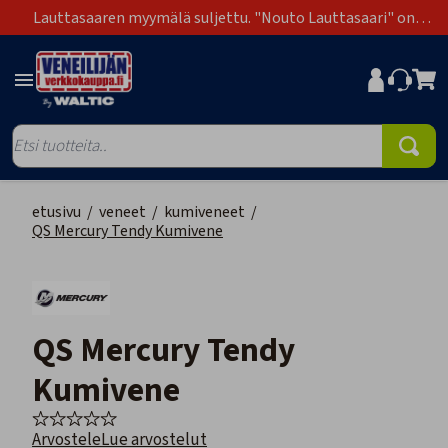
Lauttasaaren myymälä suljettu. "Nouto Lauttasaari" on
poistunut toimitustapavaihtoehdoista.
etusivu
/
veneet
/
kumiveneet
/
QS Mercury Tendy Kumivene
QS Mercury Tendy
Kumivene
Arvostele
Lue arvostelut