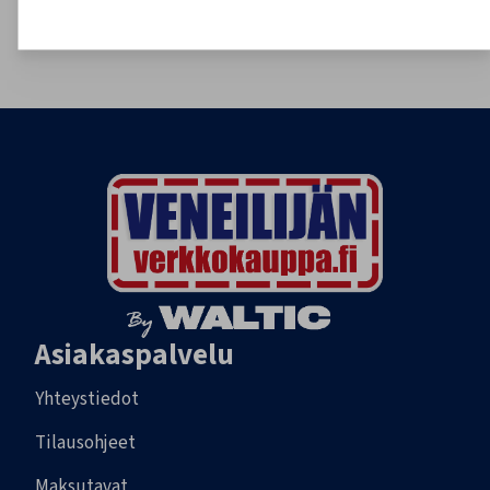
020 755 8926
tilaukset@veneilijanverkkokauppa.fi
Asiakaspalvelu
Yhteystiedot
Tilausohjeet
Maksutavat