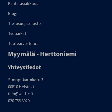
Kanta-asiakkuus
Blogi
Tietosuojaseloste
Työpaikat
Tuotearvostelut
Myymälä - Herttoniemi
Yhteystiedot
Simppukarinkatu 3
00810 Helsinki
info@waltic.fi
020 755 8920