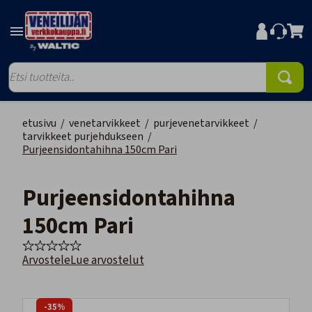
etusivu
/
venetarvikkeet
/
purjevenetarvikkeet
/
tarvikkeet purjehdukseen
/
Purjeensidontahihna 150cm Pari
Purjeensidontahihna
150cm Pari
Arvostele
Lue arvostelut
-35%