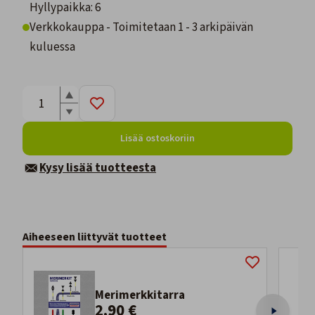
Hyllypaikka: 6
Verkkokauppa - Toimitetaan 1 - 3 arkipäivän
kuluessa
Lisää ostoskoriin
Kysy lisää tuotteesta
Aiheeseen liittyvät tuotteet
Merimerkkitarra
2,90 €