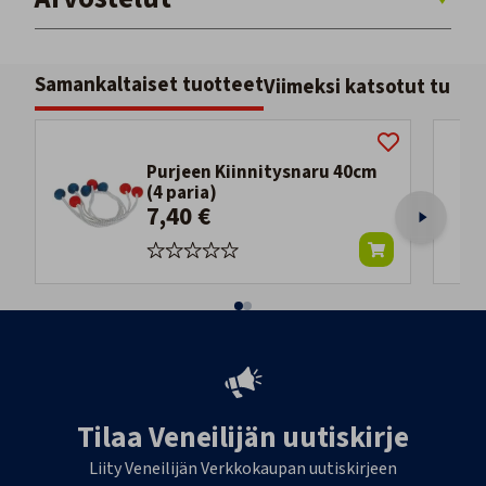
Samankaltaiset tuotteet
Viimeksi katsotut tuott
Purjeen Kiinnitysnaru 40cm
(4 paria)
7,40 €
Tilaa Veneilijän uutiskirje
Liity Veneilijän Verkkokaupan uutiskirjeen