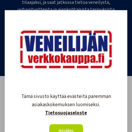
tilaajaksi, ja saat jatkossa tietoa veneilystä,
uutuustuotteista ja ajankohtaisista tarjouksista
ensimmäisten joukossa. Lähetämme 1-4
uutiskirjettä kuukaudessa. Voit perua uutiskirjeen
tilauksen milloin tahansa.
Tilaa uutiskirje
Tämä sivusto käyttää evästeitä paremman
asiakaskokemuksen luomiseksi.
Tietosuojaseloste
Hyväksy