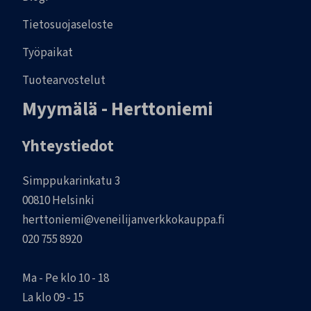
Tietosuojaseloste
Työpaikat
Tuotearvostelut
Myymälä - Herttoniemi
Yhteystiedot
Simppukarinkatu 3
00810 Helsinki
herttoniemi@veneilijanverkkokauppa.fi
020 755 8920
Ma - Pe klo 10 - 18
La klo 09 - 15