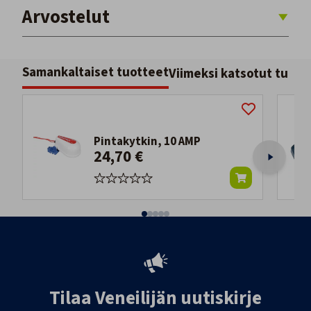
Arvostelut
Samankaltaiset tuotteet
Viimeksi katsotut tuott
Pintakytkin, 10 AMP
24,70 €
Tilaa Veneilijän uutiskirje