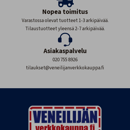
Nopea toimitus
Varastossa olevat tuotteet 1-3 arkipäivää.
Tilaustuotteet yleensä 2-7 arkipäivää.
Asiakaspalvelu
020 755 8926
tilaukset@veneilijanverkkokauppa.fi