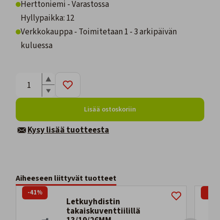
Herttoniemi - Varastossa
Hyllypaikka: 12
Verkkokauppa - Toimitetaan 1 - 3 arkipäivän
kuluessa
Lisää ostoskoriin
Kysy lisää tuotteesta
Aiheeseen liittyvät tuotteet
-41%
-2%
Letkuyhdistin
takaiskuventtiilillä