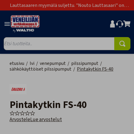
Lauttasaaren myymälä suljettu. "Nouto Lauttasaari" on
poistunut toimitustapavaihtoehdoista.
etusivu
/
lvi
/
venepumput
/
pilssipumput
/
sähkökäyttöiset pilssipumput
/
Pintakytkin FS-40
Pintakytkin FS-40
Arvostele
Lue arvostelut