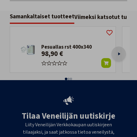
Samankaltaiset tuotteet
Viimeksi katsotut tuott
Pesuallas rst 400x340
98,90 €
Tilaa Veneilijän uutiskirje
Liity Veneilijän Verkkokaupan uutiskirjeen
tilaajaksi, ja saat jatkossa tietoa veneilystä,