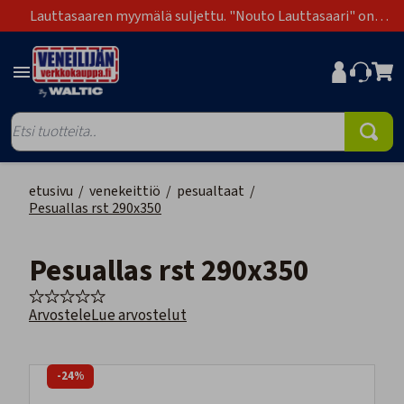
Lauttasaaren myymälä suljettu. "Nouto Lauttasaari" on
poistunut toimitustapavaihtoehdoista.
etusivu
/
venekeittiö
/
pesualtaat
/
Pesuallas rst 290x350
Pesuallas rst 290x350
Arvostele
Lue arvostelut
-24%