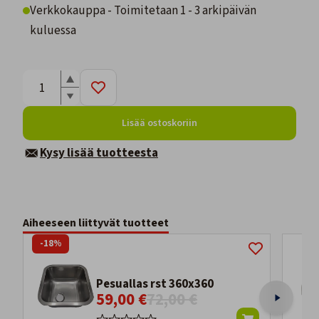
Verkkokauppa - Toimitetaan 1 - 3 arkipäivän
kuluessa
Lisää ostoskoriin
Kysy lisää tuotteesta
Aiheeseen liittyvät tuotteet
-18%
Pesuallas rst 360x360
59,00 €
72,00 €