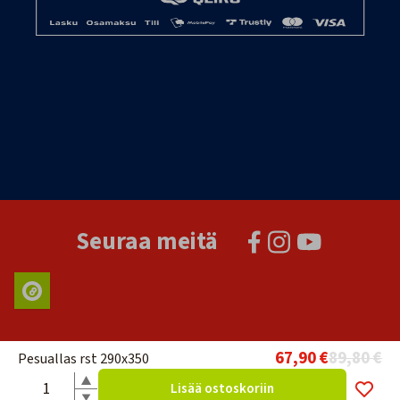
Seuraa meitä
67,90 €
89,80 €
Pesuallas rst 290x350
Lisää ostoskoriin