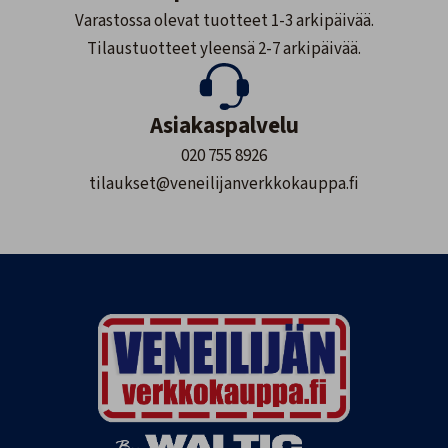
Varastossa olevat tuotteet 1-3 arkipäivää.
Tilaustuotteet yleensä 2-7 arkipäivää.
Asiakaspalvelu
020 755 8926
tilaukset@veneilijanverkkokauppa.fi