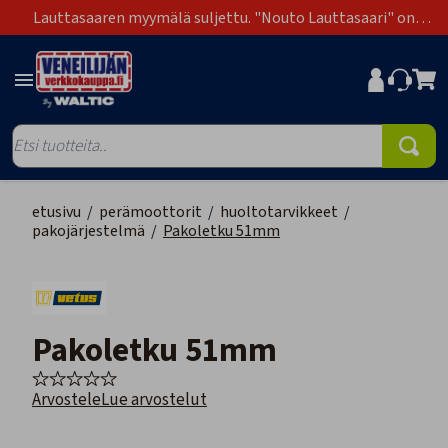
Lauttasaaren myymälä suljettu. "Nouto Lauttasaari" on
poistunut toimitustapavaihtoehdoista.
etusivu
/
perämoottorit
/
huoltotarvikkeet
/
pakojärjestelmä
/
Pakoletku 51mm
Pakoletku 51mm
Arvostele
Lue arvostelut