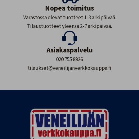
Nopea toimitus
Varastossa olevat tuotteet 1-3 arkipäivää.
Tilaustuotteet yleensä 2-7 arkipäivää.
Asiakaspalvelu
020 755 8926
tilaukset@veneilijanverkkokauppa.fi