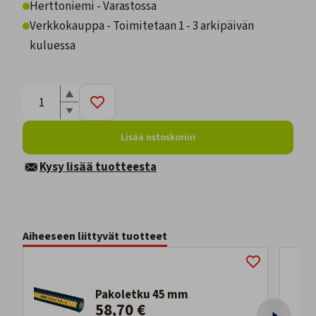
Herttoniemi - Varastossa
Verkkokauppa - Toimitetaan 1 - 3 arkipäivän
kuluessa
Lisää ostoskoriin
Kysy lisää tuotteesta
Aiheeseen liittyvät tuotteet
Pakoletku 45 mm
58,70 €