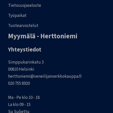
Tietosuojaseloste
Työpaikat
Tuotearvostelut
Myymälä - Herttoniemi
Yhteystiedot
Simppukarinkatu 3
00810 Helsinki
herttoniemi@veneilijanverkkokauppa.fi
020 755 8920
Ma - Pe klo 10 - 18
La klo 09 - 15
Su Suljettu