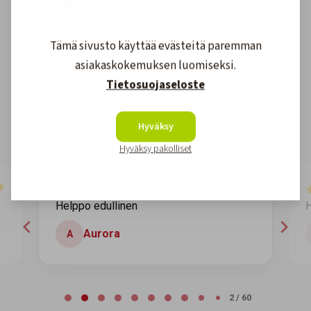
Asiakkaidemme kokemuksia
Tämä sivusto käyttää evästeitä paremman
asiakaskokemuksen luomiseksi.
Tietosuojaseloste
4.6
1608
arvostelut
Kirjoita arvostelu
Hyväksy
Hyväksy pakolliset
7 days ago
Helppo edullinen
H
Aurora
A
Page 2 of 60
2 / 60