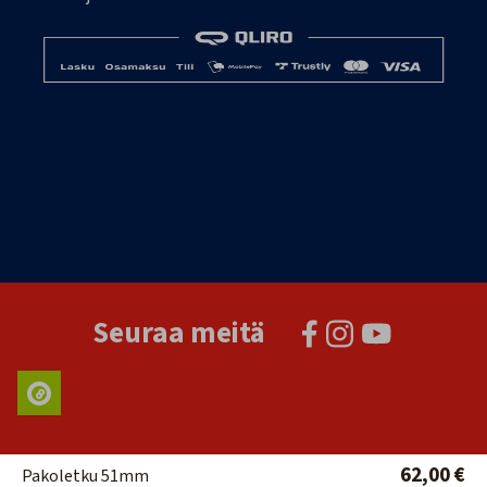
Seuraa meitä
62,00 €
Pakoletku 51mm