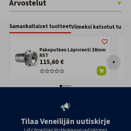
Arvostelut
Samankaltaiset tuotteet
Viimeksi katsotut tuott
Pakoputken Läpivienti 38mm
RST
115,60 €
Tilaa Veneilijän uutiskirje
Liity Veneilijän Verkkokaupan uutiskirjeen