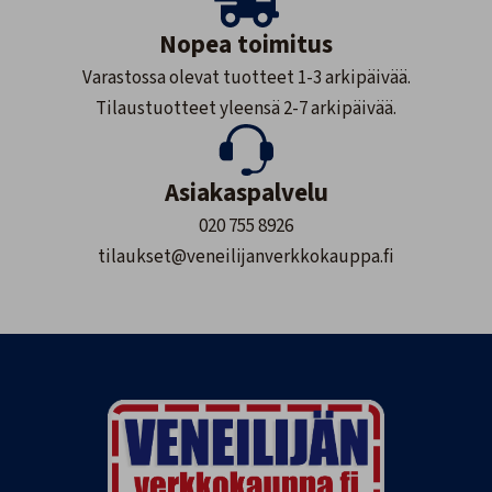
Nopea toimitus
Varastossa olevat tuotteet 1-3 arkipäivää.
Tilaustuotteet yleensä 2-7 arkipäivää.
Asiakaspalvelu
020 755 8926
tilaukset@veneilijanverkkokauppa.fi