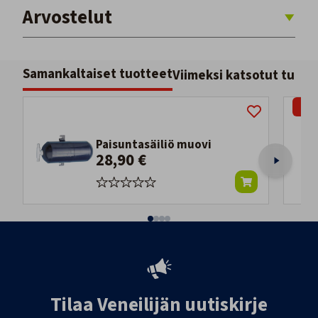
Arvostelut
Samankaltaiset tuotteet
Viimeksi katsotut tuott
-36
Paisuntasäiliö muovi
28,90 €
Tilaa Veneilijän uutiskirje