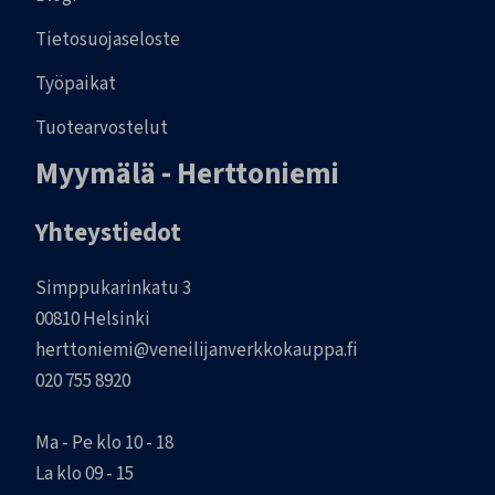
Tietosuojaseloste
Työpaikat
Tuotearvostelut
Myymälä - Herttoniemi
Yhteystiedot
Simppukarinkatu 3
00810 Helsinki
herttoniemi@veneilijanverkkokauppa.fi
020 755 8920
Ma - Pe klo 10 - 18
La klo 09 - 15