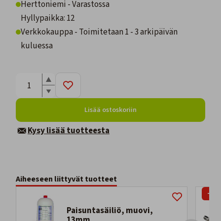
Herttoniemi - Varastossa
Hyllypaikka: 12
Verkkokauppa - Toimitetaan 1 - 3 arkipäivän
kuluessa
Lisää ostoskoriin
Kysy lisää tuotteesta
Aiheeseen liittyvät tuotteet
-16
Paisuntasäiliö, muovi,
13mm.