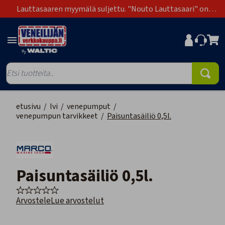
Lauttasaaren myymälä suljettu. "Nouto Lauttasaari" on
poistunut toimitustapavaihtoehdoista.
etusivu
/
lvi
/
venepumput
/
venepumpun tarvikkeet
/
Paisuntasäiliö 0,5l.
Paisuntasäiliö 0,5l.
Arvostele
Lue arvostelut