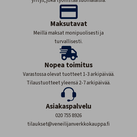
yritys, joka työllistää suomalaisia.
Maksutavat
Meillä maksat monipuolisesti ja
turvallisesti.
Nopea toimitus
Varastossa olevat tuotteet 1-3 arkipäivää.
Tilaustuotteet yleensä 2-7 arkipäivää.
Asiakaspalvelu
020 755 8926
tilaukset@veneilijanverkkokauppa.fi