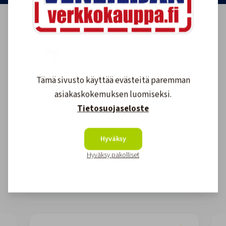
Tämä sivusto käyttää evästeitä paremman
asiakaskokemuksen luomiseksi.
Tietosuojaseloste
Asiakkaidemme kokemuksia
Hyväksy
4.6
Hyväksy pakolliset
1611
arvostelut
Kirjoita arvostelu