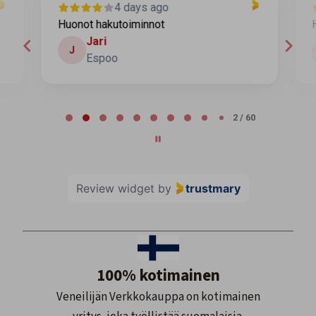
4 days ago
Huonot hakutoiminnot
H
Jari
J
Espoo
Page 2 of 60
2 / 60
Review widget
by
trustmary
100% kotimainen
Veneilijän Verkkokauppa on kotimainen