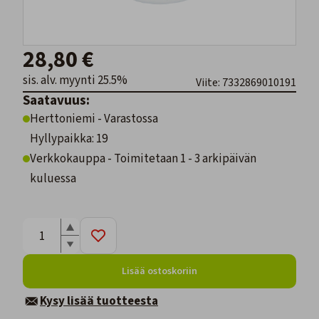
28,80 €
sis. alv. myynti 25.5%
Viite: 7332869010191
Saatavuus:
Herttoniemi - Varastossa
Hyllypaikka: 19
Verkkokauppa - Toimitetaan 1 - 3 arkipäivän
kuluessa
Lisää ostoskoriin
Kysy lisää tuotteesta