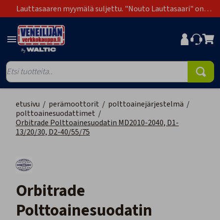
Lauttasaaren myymälä suljettu. "Nouto Lauttasaari" on
poistunut toimitustapavaihtoehdoista.
etusivu
/
perämoottorit
/
polttoainejärjestelmä
/
polttoainesuodattimet
/
Orbitrade Polttoainesuodatin MD2010-2040, D1-
13/20/30, D2-40/55/75
Orbitrade
Polttoainesuodatin