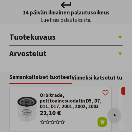
14 päivän ilmainen palautusoikeus
Lue lisää palautuksista.
Tuotekuvaus
Arvostelut
Samankaltaiset tuotteet
Viimeksi katsotut tuott
-16
Orbitrade,
polttoainesuodatin D5, D7,
D11, D17, 2001, 2002, 2003
22,10 €