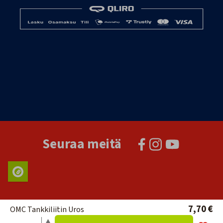
Seuraa meitä
7,70 €
OMC Tankkiliitin Uros