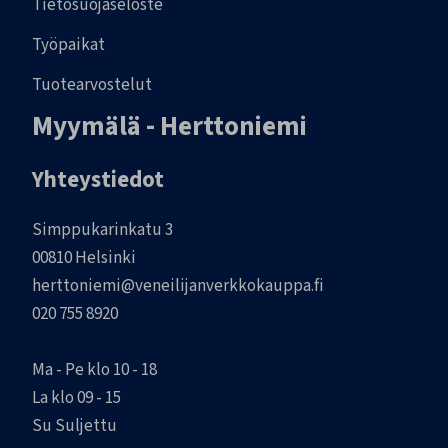
Tietosuojaseloste
Työpaikat
Tuotearvostelut
Myymälä - Herttoniemi
Yhteystiedot
Simppukarinkatu 3
00810 Helsinki
herttoniemi@veneilijanverkkokauppa.fi
020 755 8920
Ma - Pe klo 10 - 18
La klo 09 - 15
Su Suljettu