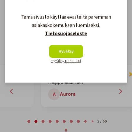
Asiakkaidemme kokemuksia
Tämä sivusto käyttää evästeitä paremman
asiakaskokemuksen luomiseksi.
4.6
1608
arvostelut
Tietosuojaseloste
Kirjoita arvostelu
Hyväksy
Hyväksy pakolliset
7 days ago
Helppo edullinen
H
Aurora
A
Page 2 of 60
2 / 60