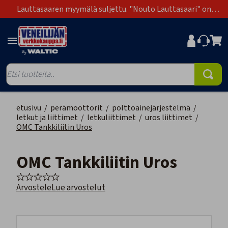
Lauttasaaren myymälä suljettu. "Nouto Lauttasaari" on
poistunut toimitustapavaihtoehdoista.
etusivu
/
perämoottorit
/
polttoainejärjestelmä
/
letkut ja liittimet
/
letkuliittimet
/
uros liittimet
/
OMC Tankkiliitin Uros
OMC Tankkiliitin Uros
Arvostele
Lue arvostelut