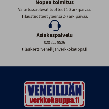
Nopea toimitus
Varastossa olevat tuotteet 1-3 arkipäivää.
Tilaustuotteet yleensä 2-7 arkipäivää.
Asiakaspalvelu
020 755 8926
tilaukset@veneilijanverkkokauppa.fi