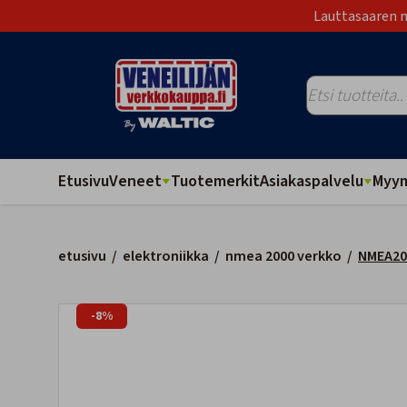
Lauttasaaren m
Etusivu
Veneet
Tuotemerkit
Asiakaspalvelu
Myym
etusivu
/
elektroniikka
/
nmea 2000 verkko
/
NMEA200
-8%