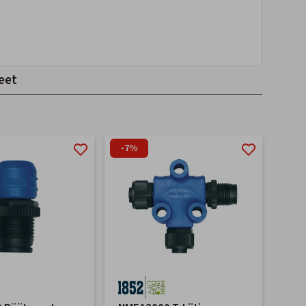
eet
-7%