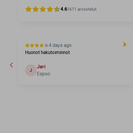
4.6
1611
arvostelut
4 days ago
Huonot hakutoiminnot
Jari
J
Espoo
Page 2 of 60