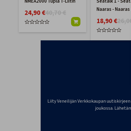
NMEA2000 Tupla T-Liitin
Seatalk 1 - Sea
Naaras - Naaras
24,90 €
40,70 €
18,90 €
26,0
Liity Veneilijän Verkkokaupan uutiskirjeen
joukossa. Lähetäm