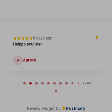
8 days ago
Helppo edullinen
Aurora
A
2 / 60
Review widget
by
trustmary