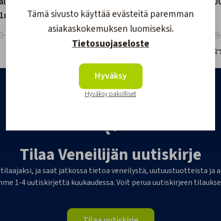
talk NG
NMEA2000 T-Liitin 1m
NMEA2000
Tämä sivusto käyttää evästeitä paremman
 1m
Johdolla
Uros
asiakaskokemuksen luomiseksi.
0 €
26,00 €
7,90 €
9
Tietosuojaseloste
Hyväksy
Hyväksy pakolliset
Tilaa Veneilijän uutiskirje
 tilaajaksi, ja saat jatkossa tietoa veneilystä, uutuustuotteista j
me 1-4 uutiskirjettä kuukaudessa. Voit perua uutiskirjeen tilaukse
Tilaa uutiskirje