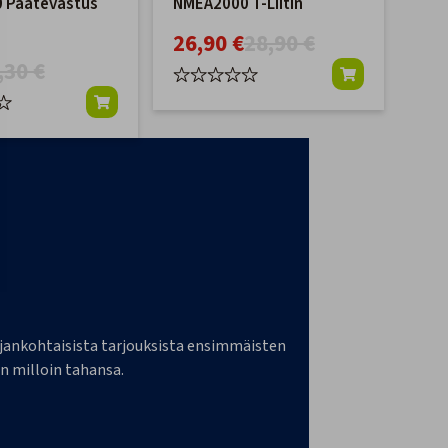
 Päätevastus
NMEA2000 T-Liitin
26,90 €
28,90 €
,30 €
a ajankohtaisista tarjouksista ensimmäisten
n milloin tahansa.