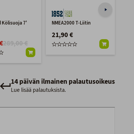
 Kölisuoja 7'
NMEA2000 T-Liitin
NME
lait
21,90 €
jalk
€
289,00 €
36
14 päivän ilmainen palautusoikeus
Lue lisää palautuksista.