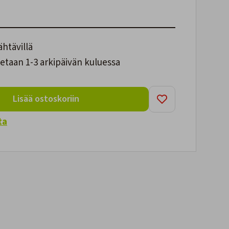
ähtävillä
etaan 1-3 arkipäivän kuluessa
Lisää ostoskoriin
ta