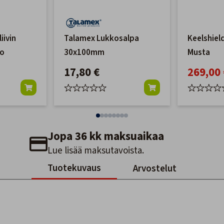
iivin
Talamex Lukkosalpa
Keelshield
lo
30x100mm
Musta
17,80 €
269,00 
Jopa 36 kk maksuaikaa
Lue lisää maksutavoista.
Tuotekuvaus
Arvostelut