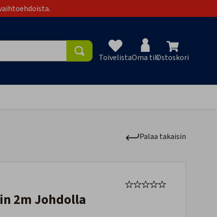
vaihtoehdoista.
Toivelista
Oma tili
Ostoskori
Toivelist
Palaa takaisin
tin 2m Johdolla