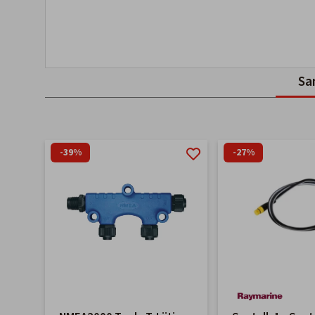
Sa
-39%
-27%