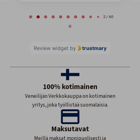
Page 2 of 60
2 / 60
Review widget
by
trustmary
100% kotimainen
Veneilijän Verkkokauppa on kotimainen
yritys, joka työllistää suomalaisia.
Maksutavat
Meillä maksat monipuolisesti ja