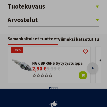
Tuotekuvaus
Arvostelut
Samankaltaiset tuotteet
Viimeksi katsotut tuott
-46%
NGK BPR6HS Sytytystulppa
2,90 €
5,39 €