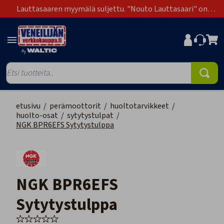
Lauttasaaren myymälä suljettu. "Nouto Lauttasaari" on
poistunut toimitustapavaihtoehdoista.
etusivu
/
perämoottorit
/
huoltotarvikkeet
/
huolto-osat
/
sytytystulpat
/
NGK BPR6EFS Sytytystulppa
NGK BPR6EFS
Sytytystulppa