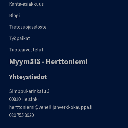
Kanta-asiakkuus
Blogi
Tietosuojaseloste
Työpaikat
Tuotearvostelut
Myymälä - Herttoniemi
Yhteystiedot
Simppukarinkatu 3
00810 Helsinki
herttoniemi@veneilijanverkkokauppa.fi
020 755 8920