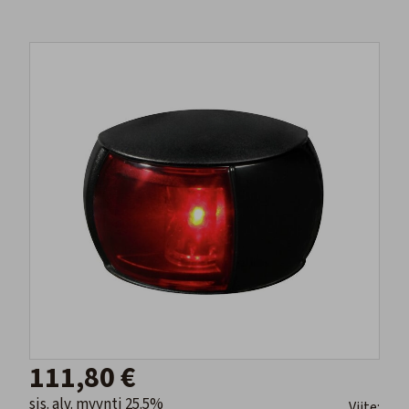
111,80 €
sis. alv. myynti 25.5%
Viite: