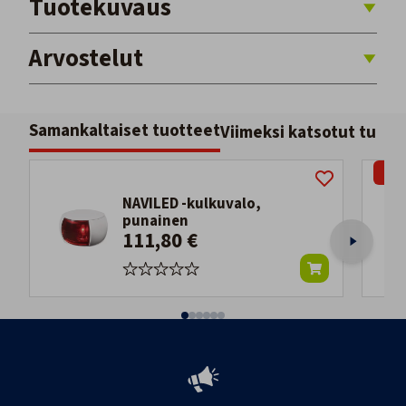
Tuotekuvaus
Arvostelut
Samankaltaiset tuotteet
Viimeksi katsotut tuott
-20
NAVILED -kulkuvalo,
punainen
111,80 €