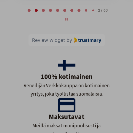
Page 2 of 60
2 / 60
Review widget
by
trustmary
100% kotimainen
Veneilijän Verkkokauppa on kotimainen
yritys, joka työllistää suomalaisia.
Maksutavat
Meillä maksat monipuolisesti ja