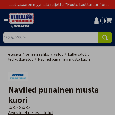
Lauttasaaren myymälä suljettu. "Nouto Lauttasaari" on
poistunut toimitustapavaihtoehdoista.
etusivu
/
veneen sähkö
/
valot
/
kulkuvalot
/
led kulkuvalot
/
Naviled punainen musta kuori
Naviled punainen musta
kuori
Arvostele
Lue arvostelut