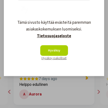
Tämä sivusto käyttää evästeitä paremman
Asiakkaidemme kokemuksia
asiakaskokemuksen luomiseksi.
Tietosuojaseloste
4.6
1608
arvostelut
Kirjoita arvostelu
Hyväksy
Hyväksy pakolliset
7 days ago
Helppo edullinen
H
Aurora
A