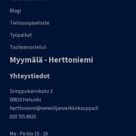
Blogi
Tietosuojaseloste
Työpaikat
Tuotearvostelut
Myymälä - Herttoniemi
Yhteystiedot
Simppukarinkatu 3
00810 Helsinki
herttoniemi@veneilijanverkkokauppa.fi
020 755 8920
Ma - Pe klo 10 - 18