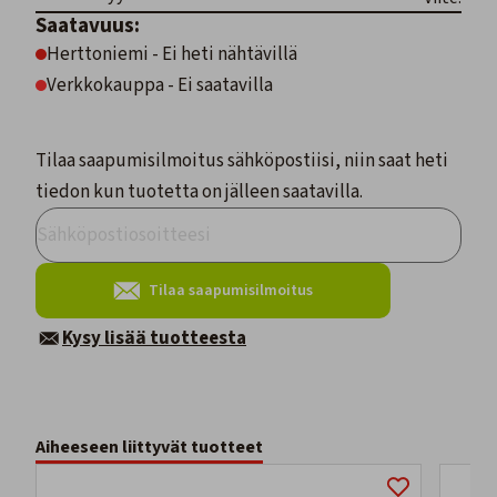
Saatavuus:
Herttoniemi - Ei heti nähtävillä
Verkkokauppa - Ei saatavilla
Tilaa saapumisilmoitus sähköpostiisi, niin saat heti
tiedon kun tuotetta on jälleen saatavilla.
Tilaa saapumisilmoitus
Kysy lisää tuotteesta
Aiheeseen liittyvät tuotteet