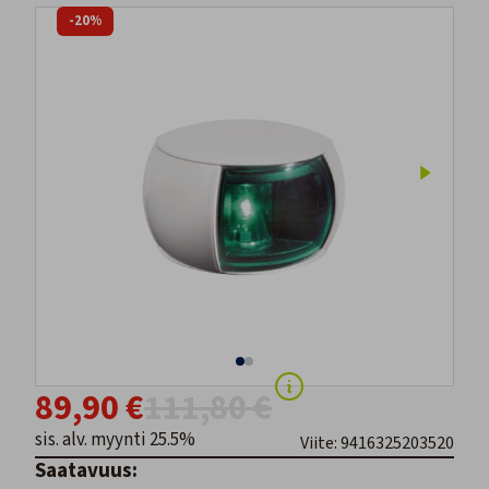
-20%
89,90 €
111,80 €
sis. alv. myynti 25.5%
Viite: 9416325203520
Saatavuus: