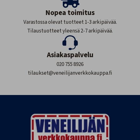
Nopea toimitus
Varastossa olevat tuotteet 1-3 arkipäivää.
Tilaustuotteet yleensä 2-7 arkipäivää.
Asiakaspalvelu
020 755 8926
tilaukset@veneilijanverkkokauppa.fi