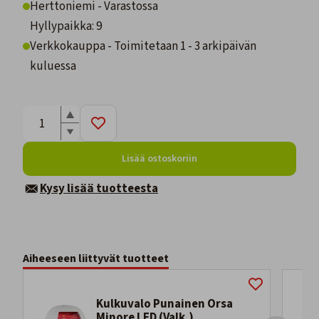
Herttoniemi - Varastossa
Hyllypaikka: 9
Verkkokauppa - Toimitetaan 1 - 3 arkipäivän
kuluessa
Lisää ostoskoriin
Kysy lisää tuotteesta
Aiheeseen liittyvät tuotteet
Kulkuvalo Punainen Orsa
Minore LED (Valk.)