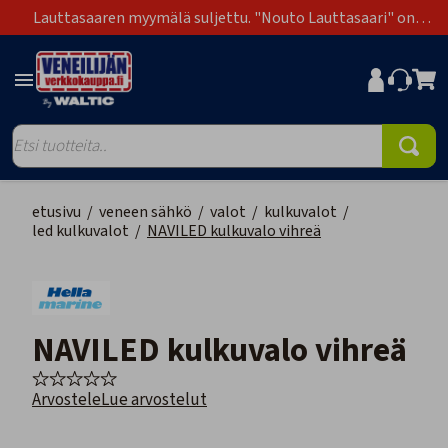
Lauttasaaren myymälä suljettu. "Nouto Lauttasaari" on
poistunut toimitustapavaihtoehdoista.
etusivu
/
veneen sähkö
/
valot
/
kulkuvalot
/
led kulkuvalot
/
NAVILED kulkuvalo vihreä
NAVILED kulkuvalo vihreä
Arvostele
Lue arvostelut