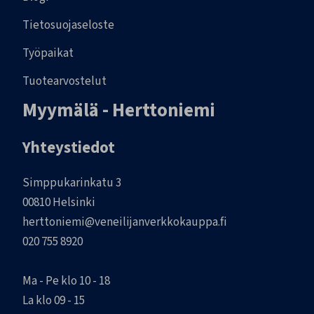
Tietosuojaseloste
Työpaikat
Tuotearvostelut
Myymälä - Herttoniemi
Yhteystiedot
Simppukarinkatu 3
00810 Helsinki
herttoniemi@veneilijanverkkokauppa.fi
020 755 8920
Ma - Pe klo 10 - 18
La klo 09 - 15