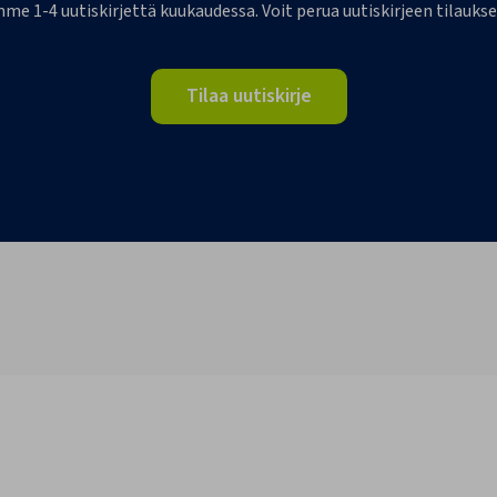
me 1-4 uutiskirjettä kuukaudessa. Voit perua uutiskirjeen tilaukse
Tilaa uutiskirje