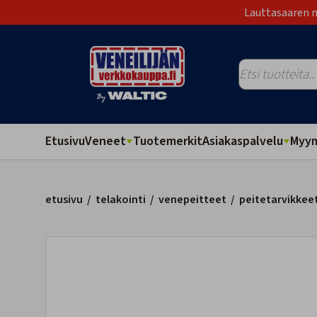
Lauttasaaren m
Etusivu
Veneet
Tuotemerkit
Asiakaspalvelu
Myym
etusivu
/
telakointi
/
venepeitteet
/
peitetarvikkee