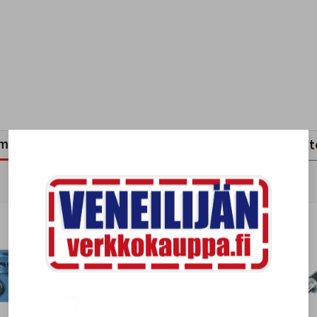
mankaltaiset tuotteet
Viimeksi katsotut tuott
-25%