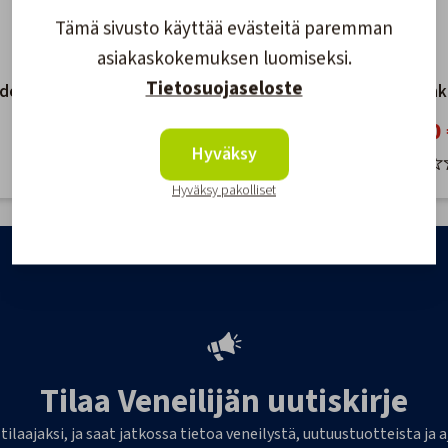
Tämä sivusto käyttää evästeitä paremman
asiakaskokemuksen luomiseksi.
Tietosuojaseloste
dellinen
Peitelukko soikea rengas
Peiterenk
1,10 €
179,00 
Hyväksy
Hyväksy pakolliset
Tilaa Veneilijän uutiskirje
 tilaajaksi, ja saat jatkossa tietoa veneilystä, uutuustuotteista j