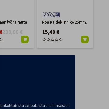
aan lyöntirauta
Noa Kaidekiinnike 25mm.
€
238,00 €
15,40 €
a ajankohtaisista tarjouksista ensimmäisten