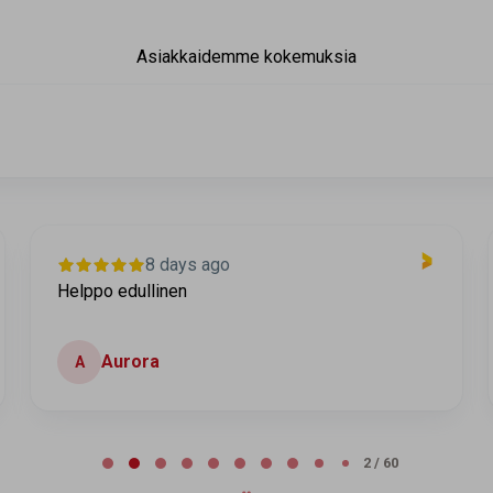
Asiakkaidemme kokemuksia
10 days ago
Helppo ja luotettava
Mikko
M
2 / 60