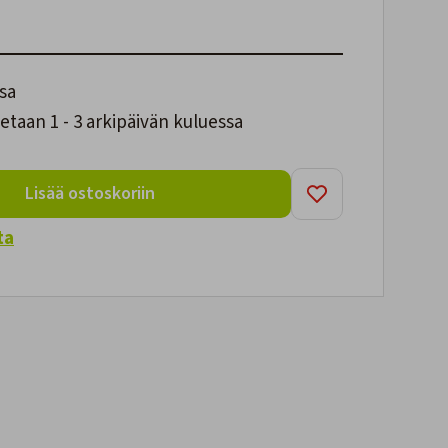
sa
taan 1 - 3 arkipäivän kuluessa
Lisää ostoskoriin
ta