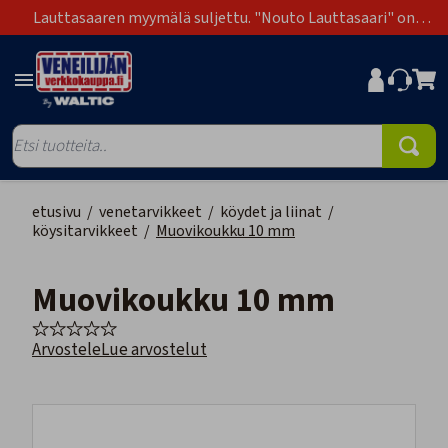
Lauttasaaren myymälä suljettu. "Nouto Lauttasaari" on
poistunut toimitustapavaihtoehdoista.
etusivu
/
venetarvikkeet
/
köydet ja liinat
/
köysitarvikkeet
/
Muovikoukku 10 mm
Muovikoukku 10 mm
Arvostele
Lue arvostelut