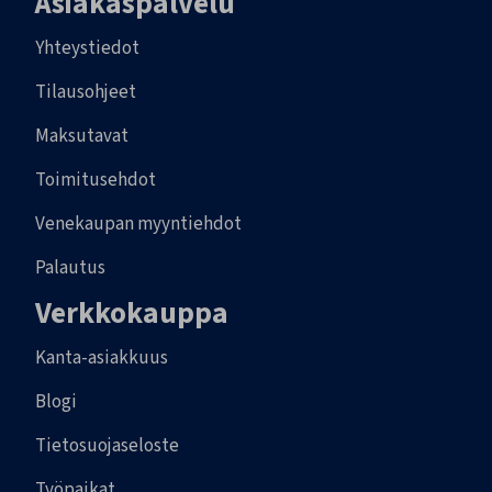
Asiakaspalvelu
Yhteystiedot
Tilausohjeet
Maksutavat
Toimitusehdot
Venekaupan myyntiehdot
Palautus
Verkkokauppa
Kanta-asiakkuus
Blogi
Tietosuojaseloste
Työpaikat