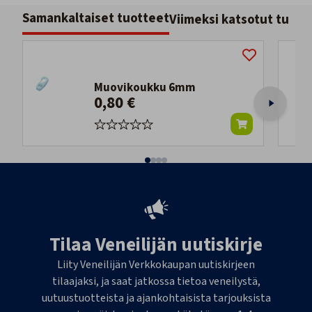
Samankaltaiset tuotteet
Viimeksi katsotut tuott
Muovikoukku 6mm
0,80 €
Tilaa Veneilijän uutiskirje
Liity Veneilijän Verkkokaupan uutiskirjeen
tilaajaksi, ja saat jatkossa tietoa veneilystä,
uutuustuotteista ja ajankohtaisista tarjouksista