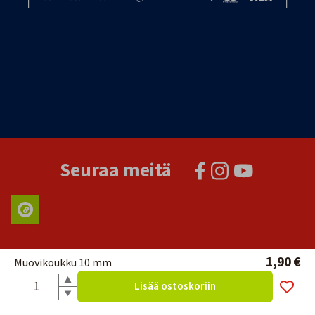
Seuraa meitä
1,90 €
Muovikoukku 10 mm
Lisää ostoskoriin