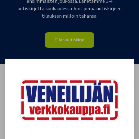
ensimmäisten joukossa. Lähetämme 1-4
uutiskirjettä kuukaudessa. Voit perua uutiskirjeen
tilauksen milloin tahansa.
Tilaa uutiskirje
Asiakkaidemme kokemuksia