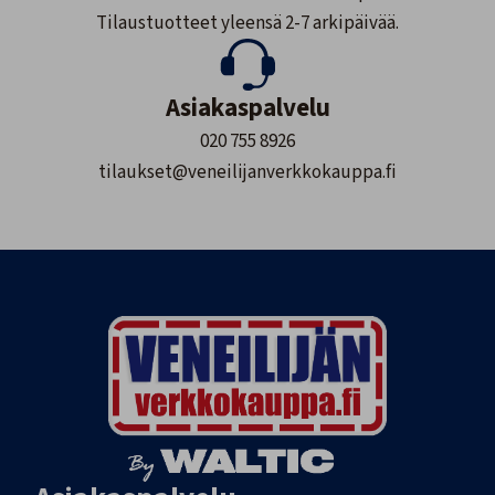
Tilaustuotteet yleensä 2-7 arkipäivää.
Asiakaspalvelu
020 755 8926
tilaukset@veneilijanverkkokauppa.fi