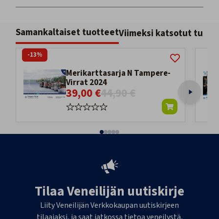
Samankaltaiset tuotteet
Viimeksi katsotut tuott
-13%
Merikarttasarja N Tampere-
Virrat 2024
39,00 €
44,90 €
Tilaa Veneilijän uutiskirje
Liity Veneilijän Verkkokaupan uutiskirjeen
tilaajaksi, ja saat jatkossa tietoa veneilystä,