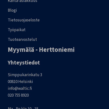
Kanta-asiakkuus
Blogi
Tietosuojaseloste
Työpaikat
Tuotearvostelut
Myymälä - Herttoniemi
Yhteystiedot
Simppukarinkatu 3
00810 Helsinki
info@waltic.fi
020 755 8920