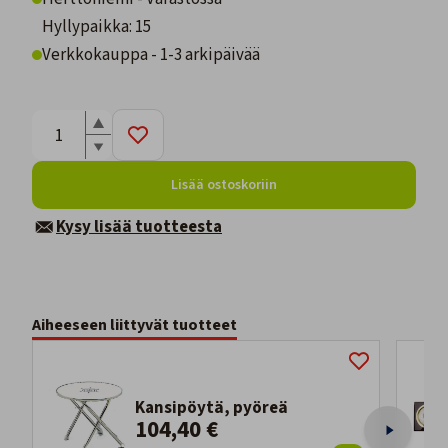
Hyllypaikka: 15
Verkkokauppa - 1-3 arkipäivää
Lisää ostoskoriin
Kysy lisää tuotteesta
Aiheeseen liittyvät tuotteet
Kansipöytä, pyöreä
104,40 €