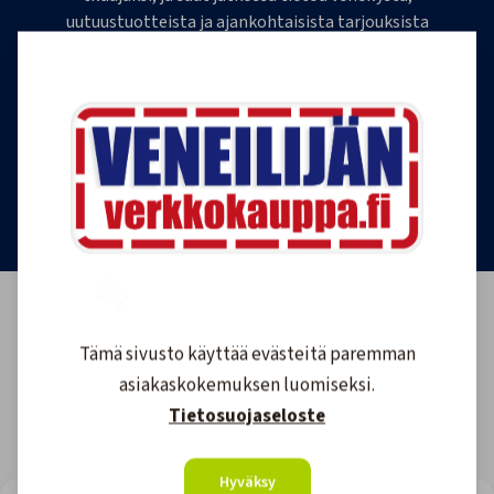
uutuustuotteista ja ajankohtaisista tarjouksista
ensimmäisten joukossa. Lähetämme 1-4
uutiskirjettä kuukaudessa. Voit perua uutiskirjeen
tilauksen milloin tahansa.
Tilaa uutiskirje
Tämä sivusto käyttää evästeitä paremman
asiakaskokemuksen luomiseksi.
Tietosuojaseloste
Hyväksy