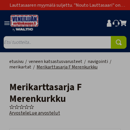
Lauttasaaren myymälä suljettu. "Nouto Lauttasaari" on
poistunut toimitustapavaihtoehdoista.
etusivu
/
veneen katsastusvarusteet
/
navigointi
/
merikartat
/
Merikarttasarja F Merenkurkku
Merikarttasarja F
Merenkurkku
Arvostele
Lue arvostelut