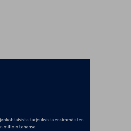
a ajankohtaisista tarjouksista ensimmäisten
n milloin tahansa.