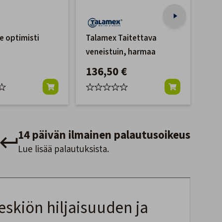
e optimisti
Talamex Taitettava
Qui
veneistuin, harmaa
Kes
Ver
136,50 €
12
hv 4
14 päivän ilmainen palautusoikeus
Lue lisää palautuksista.
eskiön hiljaisuuden ja