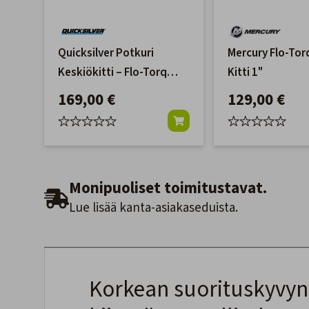
Quicksilver Potkuri
Mercury Flo-To
Keskiökitti – Flo-Torq
Kitti 1"
SSR Solid – Mercury 40–
169,00 €
129,00 €
350 hv, Ø 1" akseli
Monipuoliset toimitustavat.
Lue lisää kanta-asiakaseduista.
Korkean suorituskyvyn 