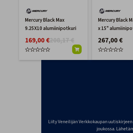
Mercury Black Max
Mercury Black M
9.25X10 alumiinipotkuri
x 15" alumiinipo
lapainen
169,00 €
208,17 €
267,00 €
Liity Veneilijän Verkkokaupan uutiskirjeen
joukossa. Lähetäm