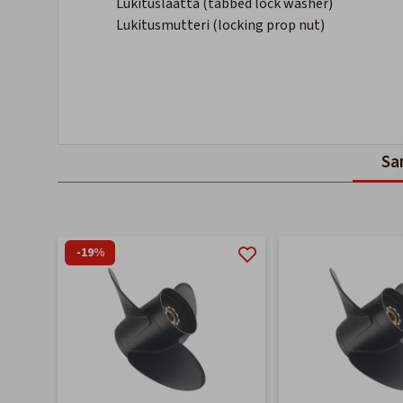
Lukituslaatta (tabbed lock washer)
Lukitusmutteri (locking prop nut)
Sa
-19%