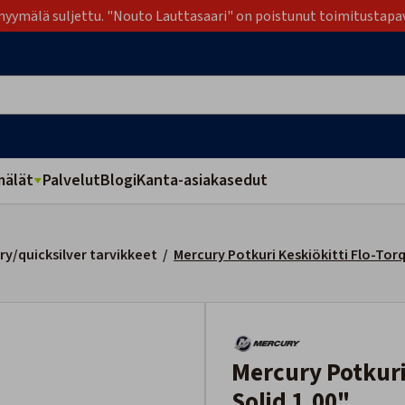
yymälä suljettu. "Nouto Lauttasaari" on poistunut toimitustapa
älät
Palvelut
Blogi
Kanta-asiakasedut
y/quicksilver tarvikkeet
/
Mercury Potkuri Keskiökitti Flo-Torq
Mercury Potkuri Keskiökitti Flo-Torq SSR
Solid 1.00"