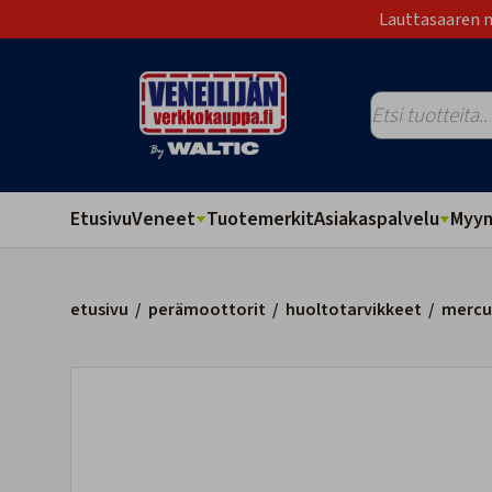
Lauttasaaren m
Etusivu
Veneet
Tuotemerkit
Asiakaspalvelu
Myym
etusivu
/
perämoottorit
/
huoltotarvikkeet
/
mercur