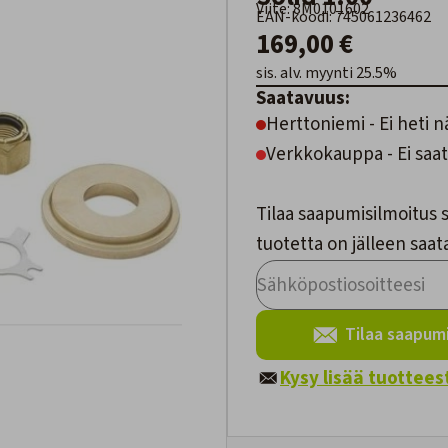
Viite: 8M0101602
EAN-koodi: 745061236462
169,00 €
sis. alv. myynti 25.5%
Saatavuus:
Herttoniemi - Ei heti n
Verkkokauppa - Ei saat
Tilaa saapumisilmoitus s
tuotetta on jälleen saata
Tilaa saapumi
Kysy lisää tuottees