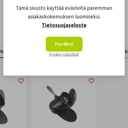
Tämä sivusto käyttää evästeitä paremman
asiakaskokemuksen luomiseksi.
Tietosuojaseloste
Hyväksy
mankaltaiset tuotteet
Viimeksi katsotut tuott
Hyväksy pakolliset