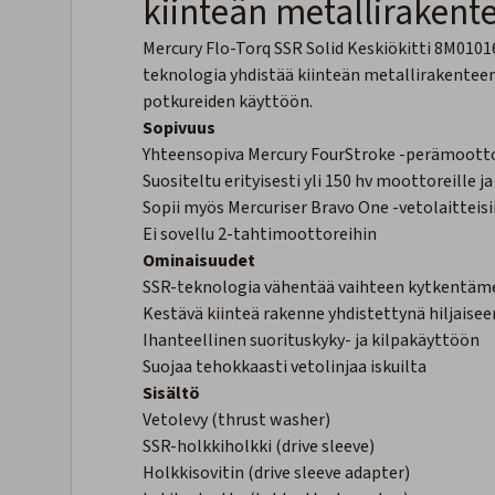
kiinteän metallirakent
Mercury Flo-Torq SSR Solid Keskiökitti 8M010
teknologia yhdistää kiinteän metallirakenteen 
potkureiden käyttöön.
Sopivuus
Yhteensopiva Mercury FourStroke -perämoottor
Suositeltu erityisesti yli 150 hv moottoreille 
Sopii myös Mercuriser Bravo One -vetolaitteisi
Ei sovellu 2-tahtimoottoreihin
Ominaisuudet
SSR-teknologia vähentää vaihteen kytkentäm
Kestävä kiinteä rakenne yhdistettynä hiljaise
Ihanteellinen suorituskyky- ja kilpakäyttöön
Suojaa tehokkaasti vetolinjaa iskuilta
Sisältö
Vetolevy (thrust washer)
SSR-holkkiholkki (drive sleeve)
Holkkisovitin (drive sleeve adapter)