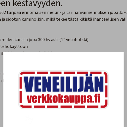
een kestävyyden.
1602 tarjoaa erinomaisen melun- ja tärinänvaimennuksen jopa 15–
ja sidotun kumiholkin, mikä tekee tästä kitistä ihanteellisen val
eiden kanssa jopa 300 hv asti (1" vetoholkki)
ja tehokäyttöön
in (ei Alpha One -malleihin)
elua 15–18 %
en toimintaan