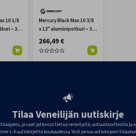
ax 10 1/8
Mercury Black Max 10 3/8
tkuri – 3-
x 13" alumiinipotkuri – 3-
lapainen
266,49 €
Tilaa Veneilijän uutiskirje
 tilaajaksi, ja saat jatkossa tietoa veneilystä, uutuustuotteista j
me 1-4 uutiskirjettä kuukaudessa. Voit perua uutiskirjeen tilaukse