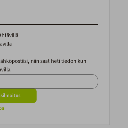
ähtävillä
avilla
ähköpostiisi, niin saat heti tiedon kun
villa.
silmoitus
ta