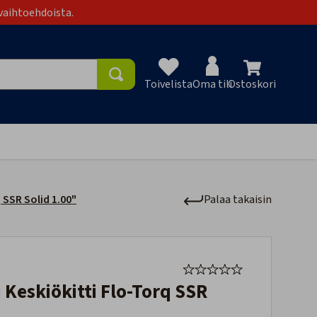
vaihtoehdoista.
Toivelista
Oma tili
Ostoskori
Toivelist
 SSR Solid 1.00"
Palaa takaisin