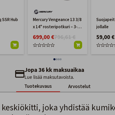
rq SSR Hub
Mercury Vengeance 13 3/8
Suojapeit
x 14" rosteripotkuri – 3-
jollalle
lapainen
699,00 €
796,61 €
59,00 €
Jopa 36 kk maksuaikaa
Lue lisää maksutavoista.
Tuotekuvaus
Arvostelut
keskiökitti, joka yhdistää kumik