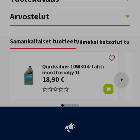
Arvostelut
Samankaltaiset tuotteet
Viimeksi katsotut tuott
Quicksilver 10W30 4-tahti
moottoriöljy 1L
18,90 €