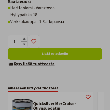
Saatavuus:
Herttoniemi - Varastossa
Hyllypaikka: 18
Verkkokauppa - 1-3 arkipäivää
Lisää ostoskoriin
Kysy lisää tuotteesta
Aiheeseen liittyvät tuotteet
Quicksilver MerCruiser
Öljynsuodatin