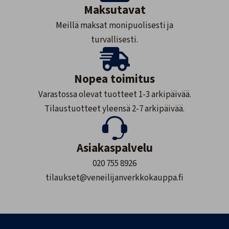
Maksutavat
Meillä maksat monipuolisesti ja
turvallisesti.
Nopea toimitus
Varastossa olevat tuotteet 1-3 arkipäivää.
Tilaustuotteet yleensä 2-7 arkipäivää.
Asiakaspalvelu
020 755 8926
tilaukset@veneilijanverkkokauppa.fi