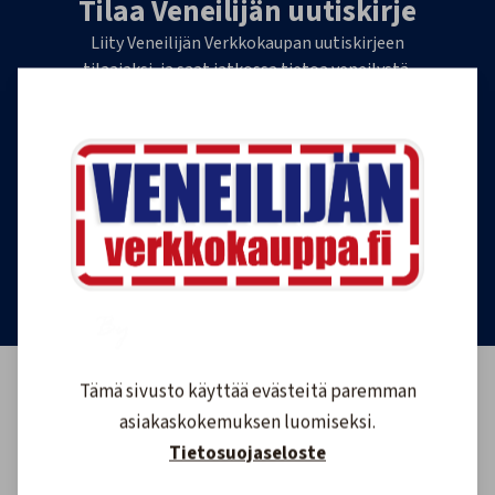
Tilaa Veneilijän uutiskirje
Liity Veneilijän Verkkokaupan uutiskirjeen
tilaajaksi, ja saat jatkossa tietoa veneilystä,
uutuustuotteista ja ajankohtaisista tarjouksista
ensimmäisten joukossa. Lähetämme 1-4
uutiskirjettä kuukaudessa. Voit perua uutiskirjeen
tilauksen milloin tahansa.
Tilaa uutiskirje
Tämä sivusto käyttää evästeitä paremman
asiakaskokemuksen luomiseksi.
Tietosuojaseloste