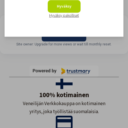
Hyväksy
Hyväksy pakolliset
LOOKING FOR REVIEWS?
View all reviews
Site owner: Upgrade for more views or wait till monthly reset.
100% kotimainen
Veneilijän Verkkokauppa on kotimainen
yritys, joka työllistää suomalaisia.