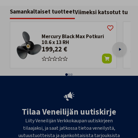
Samankaltaiset tuotteet
Viimeksi katsotut tuott
Mercury Black Max Potkuri
10.6 x 13 RH
199,22 €
Tilaa Veneilijän uutiskirje
Liity Veneilijän Verkkokaupan uutiskirjeen
tilaajaksi, ja saat jatkossa tietoa veneilystä,
uutuustuotteista ja ajankohtaisista tarjouksista