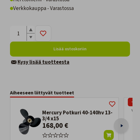
Verkkokauppa - Varastossa
Lisää ostoskoriin
Kysy lisää tuotteesta
Aiheeseen liittyvät tuotteet
-19
Mercury Potkuri 40-140hv 13-
3/4 x15
168,00 €