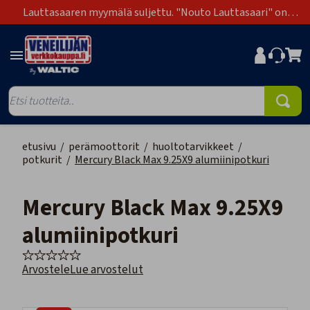
Lauttasaaren myymälä suljettu. "Nouto Lauttasaari" on
poistunut toimitustapavaihtoehdoista.
etusivu
/
perämoottorit
/
huoltotarvikkeet
/
potkurit
/
Mercury Black Max 9.25X9 alumiinipotkuri
Mercury Black Max 9.25X9
alumiinipotkuri
Arvostele
Lue arvostelut