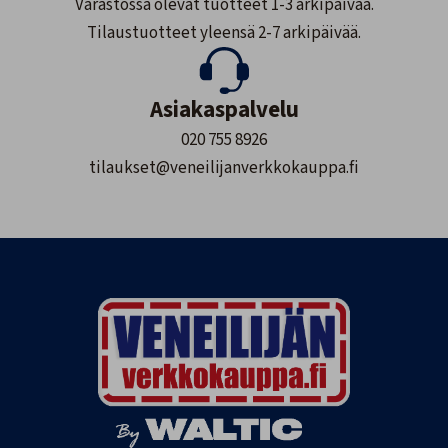
Varastossa olevat tuotteet 1-3 arkipäivää.
Tilaustuotteet yleensä 2-7 arkipäivää.
Asiakaspalvelu
020 755 8926
tilaukset@veneilijanverkkokauppa.fi