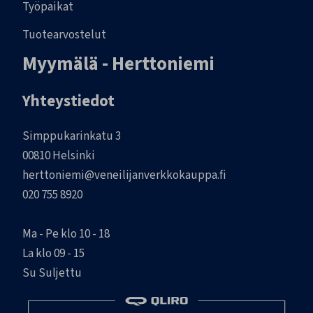
Työpaikat
Tuotearvostelut
Myymälä - Herttoniemi
Yhteystiedot
Simppukarinkatu 3
00810 Helsinki
herttoniemi@veneilijanverkkokauppa.fi
020 755 8920
Ma - Pe klo 10 - 18
La klo 09 - 15
Su Suljettu