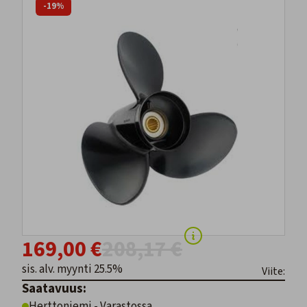
-19%
169,00 €
208,17 €
sis. alv. myynti 25.5%
Viite:
Saatavuus:
Herttoniemi - Varastossa