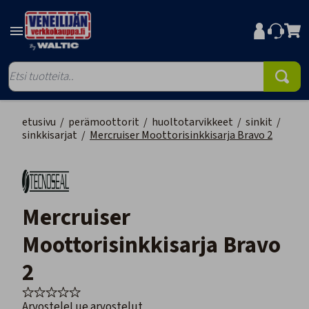
etusivu
/
perämoottorit
/
huoltotarvikkeet
/
sinkit
/
sinkkisarjat
/
Mercruiser Moottorisinkkisarja Bravo 2
Mercruiser
Moottorisinkkisarja Bravo
2
Arvostele
Lue arvostelut