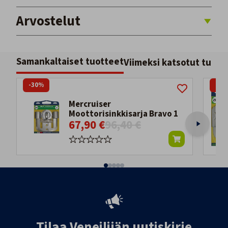
Arvostelut
Samankaltaiset tuotteet
Viimeksi katsotut tuott
-30%
-14
Mercruiser
Moottorisinkkisarja Bravo 1
67,90 €
96,40 €
Tilaa Veneilijän uutiskirje