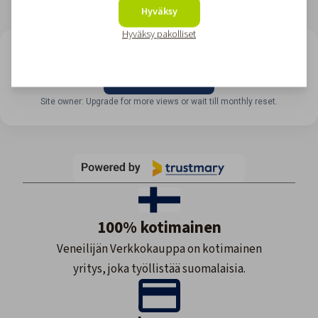
Hyväksy
Hyväksy pakolliset
LOOKING FOR REVIEWS?
View all reviews
Site owner: Upgrade for more views or wait till monthly reset.
100% kotimainen
Veneilijän Verkkokauppa on kotimainen
yritys, joka työllistää suomalaisia.