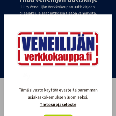
Liity Veneilijän Verkkokaupan uutiskirjeen
tilaajaksi, ja saat jatkossa tietoa veneilystä,
uutuustuotteista ja ajankohtaisista tarjouksista
ensimmäisten joukossa. Lähetämme 1-4
uutiskirjettä kuukaudessa. Voit perua uutiskirjeen
tilauksen milloin tahansa.
Tilaa uutiskirje
Tämä sivusto käyttää evästeitä paremman
asiakaskokemuksen luomiseksi.
Tietosuojaseloste