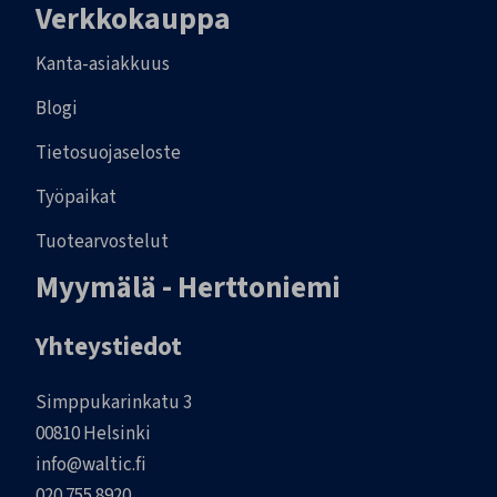
Verkkokauppa
Kanta-asiakkuus
Blogi
Tietosuojaseloste
Työpaikat
Tuotearvostelut
Myymälä - Herttoniemi
Yhteystiedot
Simppukarinkatu 3
00810 Helsinki
info@waltic.fi
020 755 8920