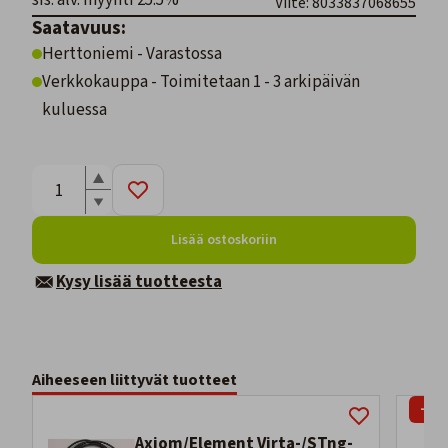
sis. alv. myynti 25.5%
Viite: 8033837068655
Saatavuus:
Herttoniemi - Varastossa
Verkkokauppa - Toimitetaan 1 - 3 arkipäivän
kuluessa
Lisää ostoskoriin
Kysy lisää tuotteesta
Aiheeseen liittyvät tuotteet
-27
Axiom/Element Virta-/STng-