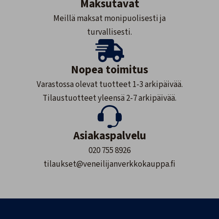
Maksutavat
Meillä maksat monipuolisesti ja
turvallisesti.
Nopea toimitus
Varastossa olevat tuotteet 1-3 arkipäivää.
Tilaustuotteet yleensä 2-7 arkipäivää.
Asiakaspalvelu
020 755 8926
tilaukset@veneilijanverkkokauppa.fi