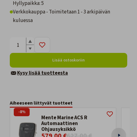
Hyllypaikka: 5
Verkkokauppa - Toimitetaan 1 - 3 arkipäivän
kuluessa
Lisää ostoskoriin
Kysy lisää tuotteesta
Aiheeseen liittyvät tuotteet
-8%
Mente Marine ACS R
Automaattinen
Ohjausyksikkö
579,00 €
627,00 €