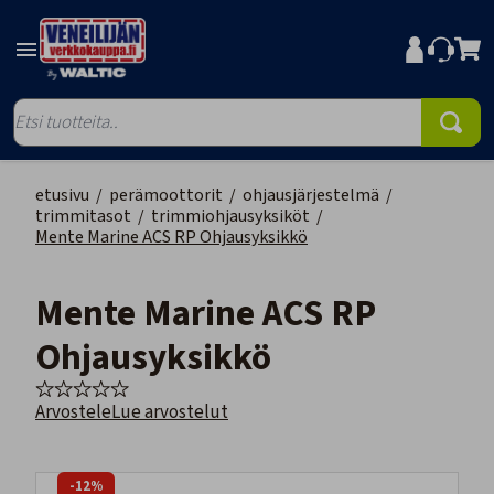
etusivu
/
perämoottorit
/
ohjausjärjestelmä
/
trimmitasot
/
trimmiohjausyksiköt
/
Mente Marine ACS RP Ohjausyksikkö
Mente Marine ACS RP
Ohjausyksikkö
Arvostele
Lue arvostelut
-12%