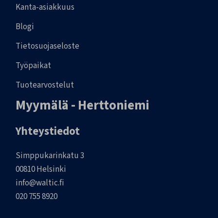
Kanta-asiakkuus
Blogi
Tietosuojaseloste
Työpaikat
Tuotearvostelut
Myymälä - Herttoniemi
Yhteystiedot
Simppukarinkatu 3
00810 Helsinki
info@waltic.fi
020 755 8920