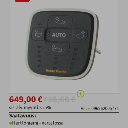
649,00 €
738,00 €
sis. alv. myynti 25.5%
Viite: 096962005771
Saatavuus:
Herttoniemi - Varastossa