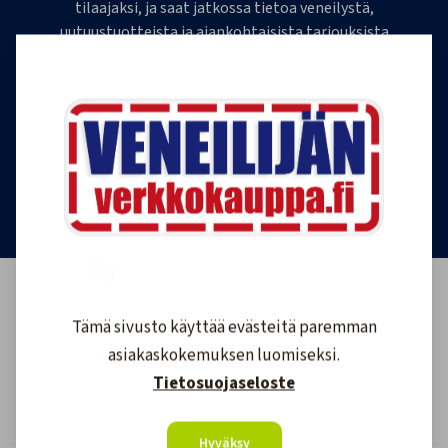
tilaajaksi, ja saat jatkossa tietoa veneilystä,
uutuustuotteista ja ajankohtaisista tarjouksista
ensimmäisten joukossa. Lähetämme 1-4
uutiskirjettä kuukaudessa. Voit perua uutiskirjeen
tilauksen milloin tahansa.
Tilaa uutiskirje
Tämä sivusto käyttää evästeitä paremman
asiakaskokemuksen luomiseksi.
Tietosuojaseloste
Hyväksy