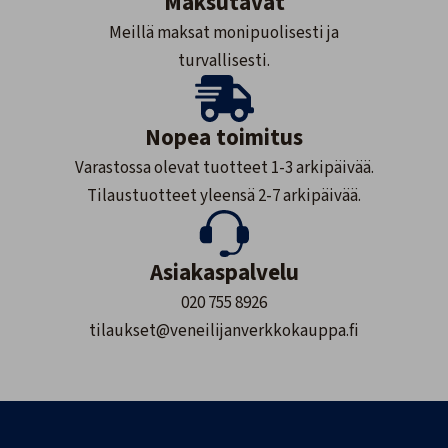
Maksutavat
Meillä maksat monipuolisesti ja
turvallisesti.
Nopea toimitus
Varastossa olevat tuotteet 1-3 arkipäivää.
Tilaustuotteet yleensä 2-7 arkipäivää.
Asiakaspalvelu
020 755 8926
tilaukset@veneilijanverkkokauppa.fi