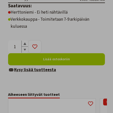
Saatavuus:
Herttoniemi - Ei heti nähtävillä
Verkkokauppa - Toimitetaan 7-9 arkipäivän
kuluessa
Lisää ostoskoriin
Kysy lisää tuotteesta
Aiheeseen liittyvät tuotteet
-19