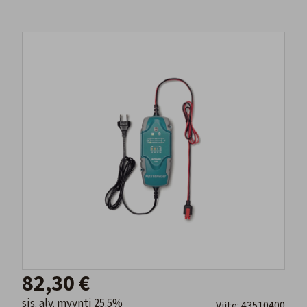
82,30 €
sis. alv. myynti 25.5%
Viite: 43510400