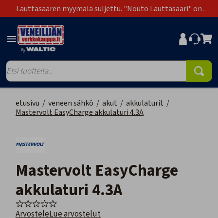
Lauttasaaren myymälä suljettu. "Nouto Lauttasaari" on
poistunut toimitustapavaihtoehdoista.
etusivu
/
veneen sähkö
/
akut
/
akkulaturit
/
Mastervolt EasyCharge akkulaturi 4.3A
Mastervolt EasyCharge
akkulaturi 4.3A
Arvostele
Lue arvostelut