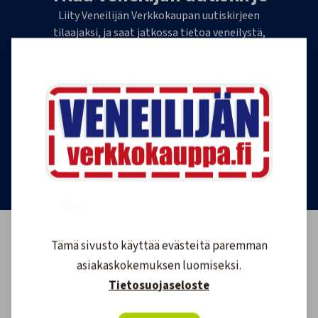
Liity Veneilijän Verkkokaupan uutiskirjeen
tilaajaksi, ja saat jatkossa tietoa veneilystä,
uutuustuotteista ja ajankohtaisista tarjouksista
ensimmäisten joukossa. Lähetämme 1-4
uutiskirjettä kuukaudessa. Voit perua uutiskirjeen
tilauksen milloin tahansa.
Tilaa uutiskirje
Tämä sivusto käyttää evästeitä paremman
asiakaskokemuksen luomiseksi.
Tietosuojaseloste