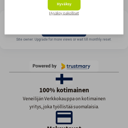
Hyväksy
Hyväksy pakolliset
LOOKING FOR REVIEWS?
View all reviews
Site owner: Upgrade for more views or wait till monthly reset.
100% kotimainen
Veneilijän Verkkokauppa on kotimainen
yritys, joka työllistää suomalaisia.