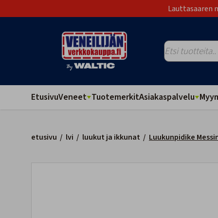
Lauttasaaren m
Etusivu
Veneet
Tuotemerkit
Asiakaspalvelu
Myym
etusivu
/
lvi
/
luukut ja ikkunat
/
Luukunpidike Mess