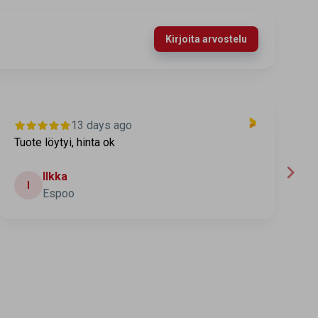
Kirjoita arvostelu
13 days ago
Tuote löytyi, hinta ok
T
t
Ilkka
I
Espoo