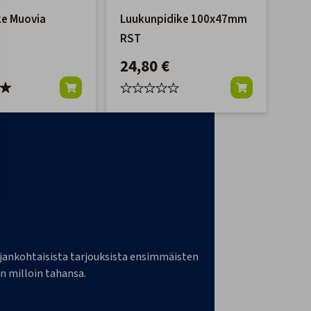
ke Muovia
Luukunpidike 100x47mm
RST
24,80 €
a ajankohtaisista tarjouksista ensimmäisten
n milloin tahansa.