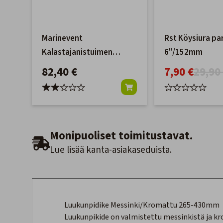
Marinevent
Rst Köysiura par
Kalastajanistuimen
6"/152mm
Tuolinjalkasarja
82,40 €
7,90 €
29,90
Monipuoliset toimitustavat.
Lue lisää kanta-asiakaseduista.
Luukunpidike Messinki/Kromattu 265-430mm
Luukunpikide on valmistettu messinkistä ja kro