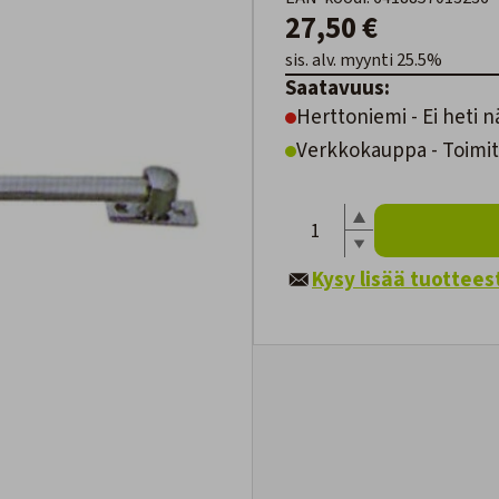
27,50 €
sis. alv. myynti 25.5%
Saatavuus:
Herttoniemi - Ei heti n
Verkkokauppa - Toimit
Kysy lisää tuottees