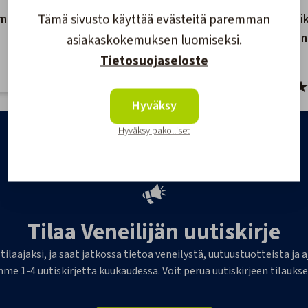
Tämä sivusto käyttää evästeitä paremman
0mm
Ovenpidike Muovia
Ovenpidi
Ruskea
Valkoinen
asiakaskokemuksen luomiseksi.
Tietosuojaseloste
2,50 €
1,90 €
Hyväksy
Hyväksy pakolliset
Tilaa Veneilijän uutiskirje
 tilaajaksi, ja saat jatkossa tietoa veneilystä, uutuustuotteista j
me 1-4 uutiskirjettä kuukaudessa. Voit perua uutiskirjeen tilaukse