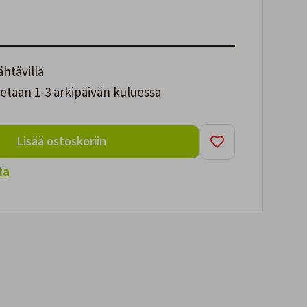
ähtävillä
etaan 1-3 arkipäivän kuluessa
Lisää ostoskoriin
ta