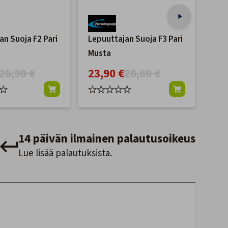
an Suoja F2 Pari
Lepuuttajan Suoja F3 Pari
Tal
Musta
ven
26,90 €
23,90 €
28,60 €
13
14 päivän ilmainen palautusoikeus
Lue lisää palautuksista.