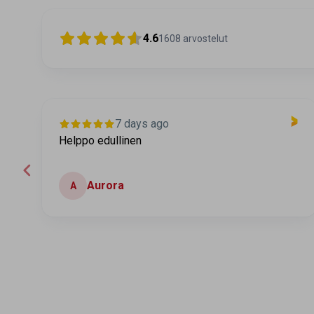
4.6
1608
arvostelut
7 days ago
Helppo edullinen
Aurora
A
Page 2 of 60