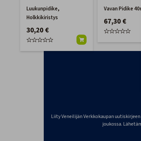
Luukunpidike,
Vavan Pidike 4
Holkkikiristys
67,30 €
30,20 €
Liity Veneilijän Verkkokaupan uutiskirjeen
joukossa. Lähetäm