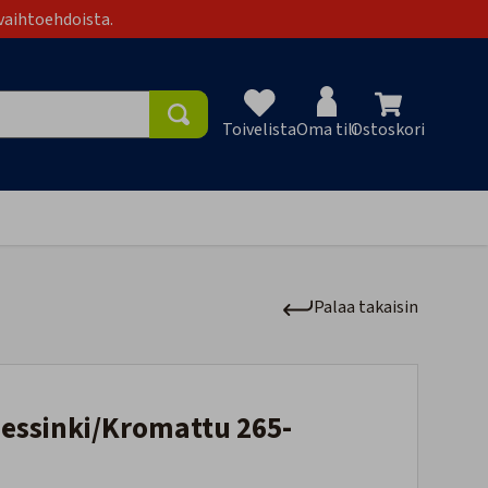
vaihtoehdoista.
Toivelista
Oma tili
Ostoskori
Toivelist
Palaa takaisin