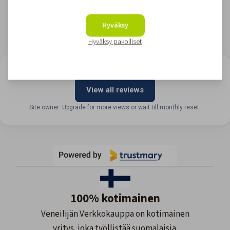
Hyväksy
Hyväksy pakolliset
LOOKING FOR REVIEWS?
View all reviews
Site owner: Upgrade for more views or wait till monthly reset.
100% kotimainen
Veneilijän Verkkokauppa on kotimainen
yritys, joka työllistää suomalaisia.