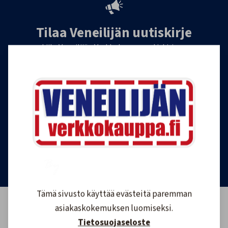
Tilaa Veneilijän uutiskirje
Liity Veneilijän Verkkokaupan uutiskirjeen
tilaajaksi, ja saat jatkossa tietoa veneilystä,
uutuustuotteista ja ajankohtaisista tarjouksista
ensimmäisten joukossa. Lähetämme 1-4
uutiskirjettä kuukaudessa. Voit perua uutiskirjeen
tilauksen milloin tahansa.
Tilaa uutiskirje
Tämä sivusto käyttää evästeitä paremman
asiakaskokemuksen luomiseksi.
Tietosuojaseloste