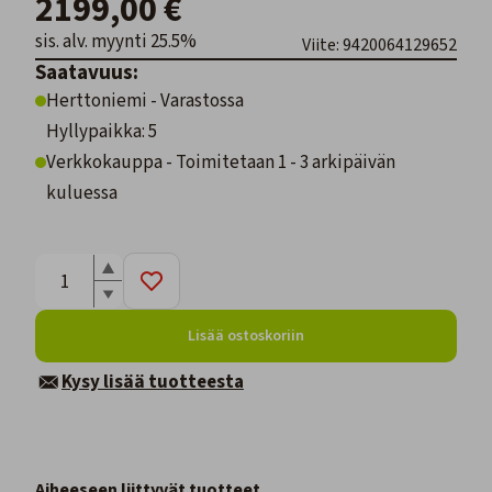
2199,00 €
sis. alv. myynti 25.5%
Viite: 9420064129652
Saatavuus:
Herttoniemi - Varastossa
Hyllypaikka: 5
Verkkokauppa - Toimitetaan 1 - 3 arkipäivän
kuluessa
Lisää ostoskoriin
Kysy lisää tuotteesta
Aiheeseen liittyvät tuotteet