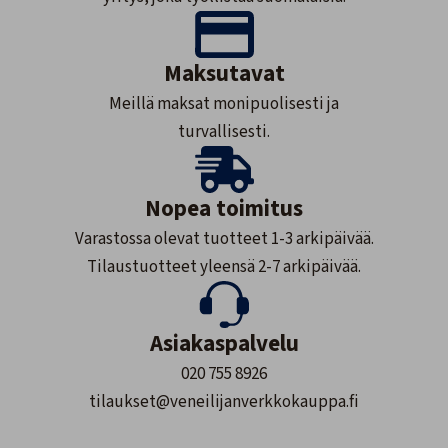
Maksutavat
Meillä maksat monipuolisesti ja
turvallisesti.
Nopea toimitus
Varastossa olevat tuotteet 1-3 arkipäivää.
Tilaustuotteet yleensä 2-7 arkipäivää.
Asiakaspalvelu
020 755 8926
tilaukset@veneilijanverkkokauppa.fi