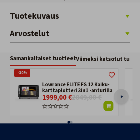
Tuotekuvaus
Arvostelut
Samankaltaiset tuotteet
Viimeksi katsotut tuott
-30%
Lowrance ELITE FS 12 Kaiku-
karttaplotteri 3in1 -anturilla
1999,00 €
2849,00 €