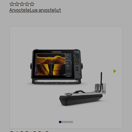
Arvostele
Lue arvostelut