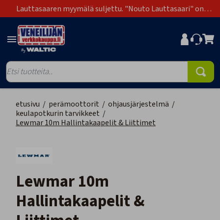
Lauttasaaren myymälä suljettu. "Nouto Lauttasaari" on
poistunut toimitustapavaihtoehdoista.
etusivu
/
perämoottorit
/
ohjausjärjestelmä
/
keulapotkurin tarvikkeet
/
Lewmar 10m Hallintakaapelit & Liittimet
Lewmar 10m
Hallintakaapelit &