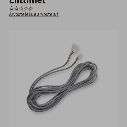
Liittimet
Arvostele
Lue arvostelut