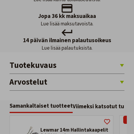
Jopa 36 kk maksuaikaa
Lue lisää maksutavoista.
14 päivän ilmainen palautusoikeus
Lue lisää palautuksista.
Tuotekuvaus
Arvostelut
Samankaltaiset tuotteet
Viimeksi katsotut tuott
-33
Lewmar 14m Hallintakaapelit