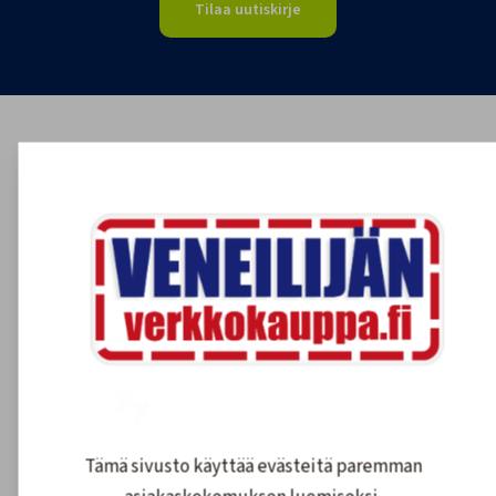
Tilaa uutiskirje
Tämä sivusto käyttää evästeitä paremman
asiakaskokemuksen luomiseksi.
Tietosuojaseloste
Hyväksy
Asiakkaidemme kokemuksia
Hyväksy pakolliset
4.6
1608
arvostelut
Kirjoita arvostelu