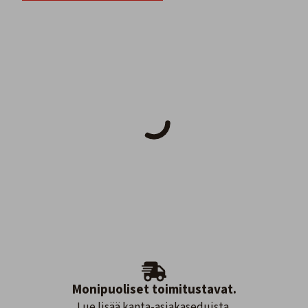
Monipuoliset toimitustavat.
Lue lisää kanta-asiakaseduista.