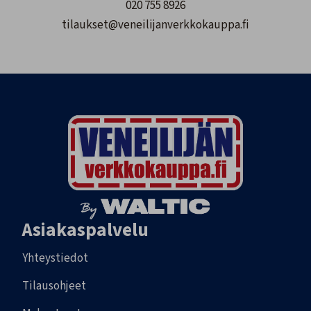
020 755 8926
tilaukset@veneilijanverkkokauppa.fi
Asiakaspalvelu
Yhteystiedot
Tilausohjeet