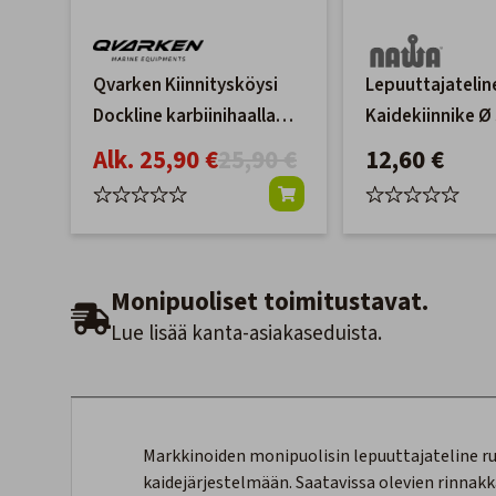
Qvarken Kiinnitysköysi
Lepuuttajatelin
Dockline karbiinihaalla
Kaidekiinnike 
Musta 14mm
Alk. 25,90 €
25,90 €
12,60 €
Monipuoliset toimitustavat.
Lue lisää kanta-asiakaseduista.
Markkinoiden monipuolisin lepuuttajateline r
kaidejärjestelmään. Saatavissa olevien rinnakka