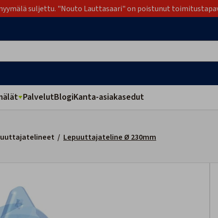
yymälä suljettu. "Nouto Lauttasaari" on poistunut toimitustapa
älät
Palvelut
Blogi
Kanta-asiakasedut
puuttajatelineet
/
Lepuuttajateline Ø 230mm