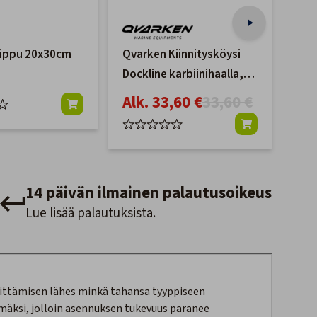
ippu 20x30cm
Qvarken Kiinnitysköysi
Lip
Dockline karbiinihaalla,
0,
Musta 16mm
Alk. 33,60 €
33,60 €
14 päivän ilmainen palautusoikeus
Lue lisää palautuksista.
nittämisen lähes minkä tahansa tyyppiseen
yhmäksi, jolloin asennuksen tukevuus paranee