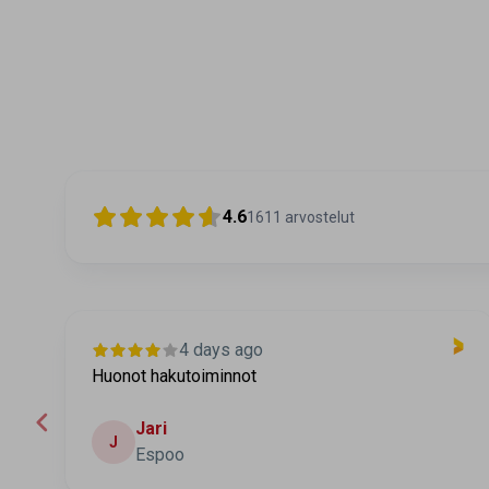
4.6
1611
arvostelut
4 days ago
Huonot hakutoiminnot
Jari
J
Espoo