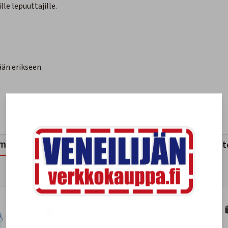
le lepuuttajille.
ään erikseen.
mankaltaiset tuotteet
Viimeksi katsotut tuott