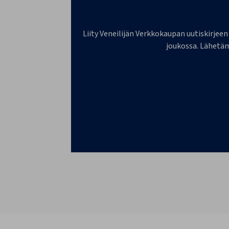
Liity Veneilijän Verkkokaupan uutiskirjeen
joukossa. Lähetäm