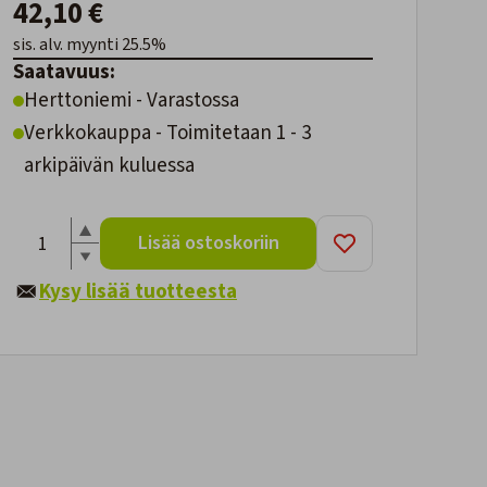
42,10 €
sis. alv. myynti 25.5%
Saatavuus:
Herttoniemi - Varastossa
Verkkokauppa - Toimitetaan 1 - 3
arkipäivän kuluessa
Lisää ostoskoriin
Kysy lisää tuotteesta