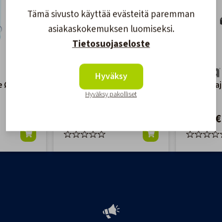
Tämä sivusto käyttää evästeitä paremman
asiakaskokemuksen luomiseksi.
Tietosuojaseloste
Hyväksy
e Ø
Lepuuttajateline Ø
Lepuuttaj
Hyväksy pakolliset
150mm
250mm
37,00 €
44,60 €