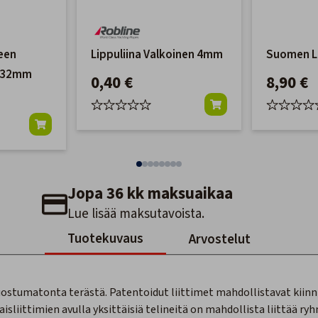
een
Lippuliina Valkoinen 4mm
Suomen L
Ø 32mm
0,40 €
8,90 €
Jopa 36 kk maksuaikaa
Lue lisää maksutavoista.
Tuotekuvaus
Arvostelut
uostumatonta terästä. Patentoidut liittimet mahdollistavat kiin
isliittimien avulla yksittäisiä telineitä on mahdollista liittää r