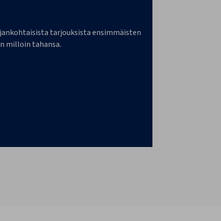
a ajankohtaisista tarjouksista ensimmäisten
n milloin tahansa.