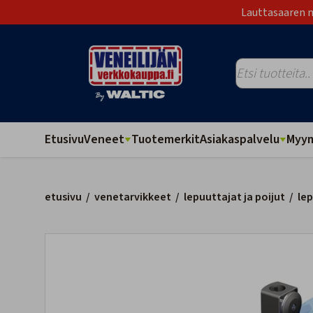
Lauttasaaren m
Etusivu
Veneet
Tuotemerkit
Asiakaspalvelu
Myym
etusivu
/
venetarvikkeet
/
lepuuttajat ja poijut
/
le