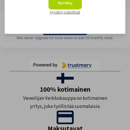
Hyväksy
Hyväksy pakolliset
LOOKING FOR REVIEWS?
View all reviews
Site owner: Upgrade for more views or wait till monthly reset.
100% kotimainen
Veneilijän Verkkokauppa on kotimainen
yritys, joka työllistää suomalaisia.
Maksutavat