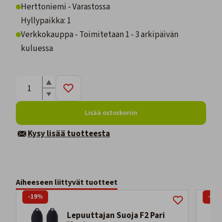
Herttoniemi - Varastossa
Hyllypaikka: 1
Verkkokauppa - Toimitetaan 1 - 3 arkipäivän
kuluessa
Lisää ostoskoriin
Kysy lisää tuotteesta
Aiheeseen liittyvät tuotteet
-19%
-16
Lepuuttajan Suoja F2 Pari