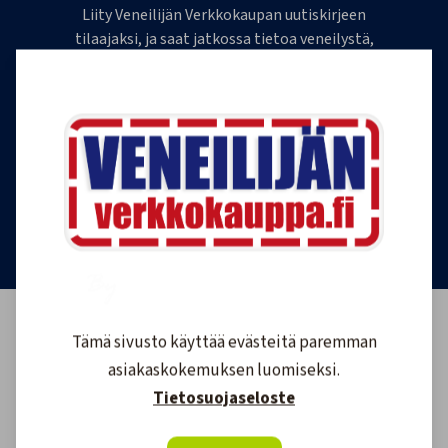
Liity Veneilijän Verkkokaupan uutiskirjeen
tilaajaksi, ja saat jatkossa tietoa veneilystä,
uutuustuotteista ja ajankohtaisista tarjouksista
ensimmäisten joukossa. Lähetämme 1-4
uutiskirjettä kuukaudessa. Voit perua uutiskirjeen
tilauksen milloin tahansa.
Tilaa uutiskirje
Tämä sivusto käyttää evästeitä paremman
asiakaskokemuksen luomiseksi.
Tietosuojaseloste