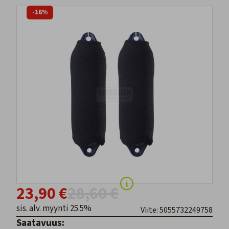
-16%
23,90 €
28,60 €
sis. alv. myynti 25.5%
Viite: 5055732249758
Saatavuus: