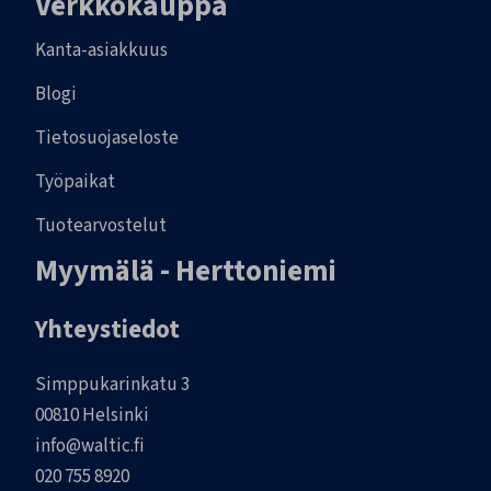
Verkkokauppa
Kanta-asiakkuus
Blogi
Tietosuojaseloste
Työpaikat
Tuotearvostelut
Myymälä - Herttoniemi
Yhteystiedot
Simppukarinkatu 3
00810 Helsinki
info@waltic.fi
020 755 8920