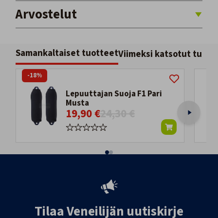
Arvostelut
Samankaltaiset tuotteet
Viimeksi katsotut tuott
-18%
Lepuuttajan Suoja F1 Pari
Musta
19,90 €
24,30 €
Tilaa Veneilijän uutiskirje