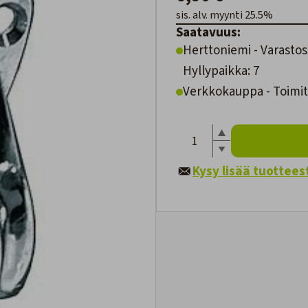
sis. alv. myynti 25.5%
Saatavuus:
Herttoniemi - Varastos
Hyllypaikka: 7
Verkkokauppa - Toimite
Kysy lisää tuottees