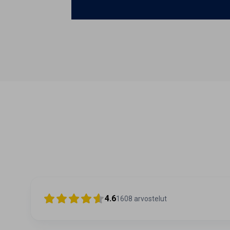
4.6
1608
arvostelut