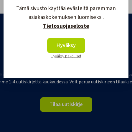
Tämä sivusto käyttää evästeitä paremman
asiakaskokemuksen luomiseksi.
Tietosuojaseloste
Hyväksy
Hyväksy pakolliset
Tilaa Veneilijän uutiskirje
 tilaajaksi, ja saat jatkossa tietoa veneilystä, uutuustuotteista j
me 1-4 uutiskirjettä kuukaudessa. Voit perua uutiskirjeen tilaukse
Tilaa uutiskirje