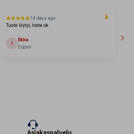
14 days ago
Tuote löytyi, hinta ok
T
t
Ilkka
I
Espoo
Asiakaspalvelu