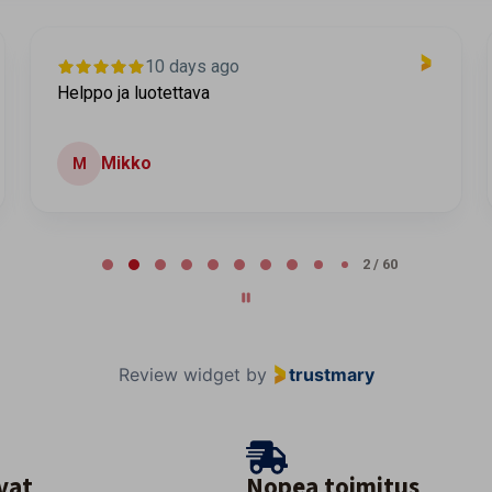
10 days ago
Helppo ja luotettava
Mikko
M
2 / 60
Review widget
by
trustmary
vat
Nopea toimitus