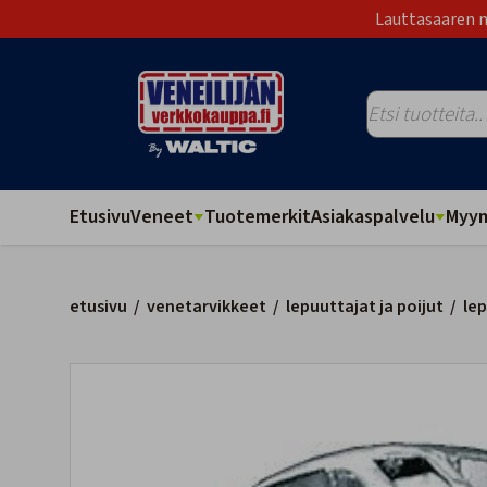
Lauttasaaren m
Etusivu
Veneet
Tuotemerkit
Asiakaspalvelu
Myym
etusivu
/
venetarvikkeet
/
lepuuttajat ja poijut
/
lep