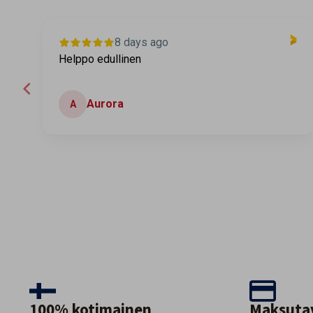
8 days ago
Helppo edullinen
Aurora
A
Page 2 of 60
100% kotimainen
Maksuta