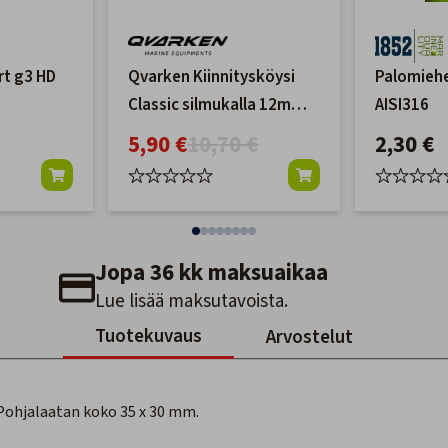
rt g3 HD
Qvarken Kiinnitysköysi
Palomieh
Classic silmukalla 12mm
AISI316
6m musta
5,90 €
10,70 €
2,30 €
Jopa 36 kk maksuaikaa
Lue lisää maksutavoista.
Tuotekuvaus
Arvostelut
 Pohjalaatan koko 35 x 30 mm.