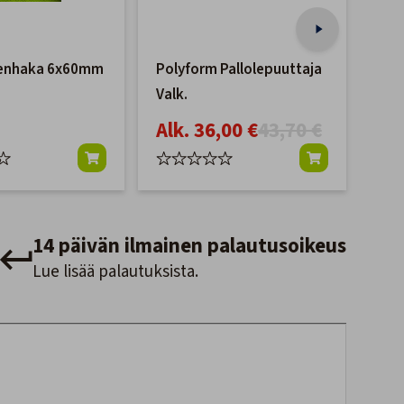
enhaka 6x60mm
Polyform Pallolepuuttaja
Pal
Valk.
10x
Alk. 36,00 €
43,70 €
6,
14 päivän ilmainen palautusoikeus
Lue lisää palautuksista.