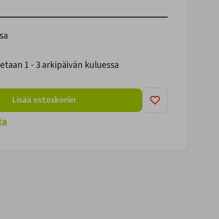
sa
taan 1 - 3 arkipäivän kuluessa
Lisää ostoskoriin
ta