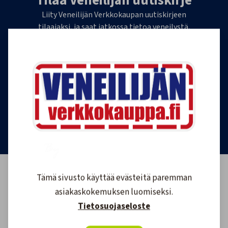
Tilaa Veneilijän uutiskirje
Liity Veneilijän Verkkokaupan uutiskirjeen
tilaajaksi, ja saat jatkossa tietoa veneilystä,
uutuustuotteista ja ajankohtaisista tarjouksista
ensimmäisten joukossa. Lähetämme 1-4
uutiskirjettä kuukaudessa. Voit perua uutiskirjeen
tilauksen milloin tahansa.
Tilaa uutiskirje
Tämä sivusto käyttää evästeitä paremman
asiakaskokemuksen luomiseksi.
Tietosuojaseloste