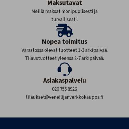
Maksutavat
Meillä maksat monipuolisesti ja
turvallisesti.
Nopea toimitus
Varastossa olevat tuotteet 1-3 arkipäivää.
Tilaustuotteet yleensä 2-7 arkipäivää.
Asiakaspalvelu
020 755 8926
tilaukset@veneilijanverkkokauppa.fi