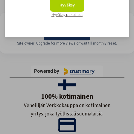
Hyväksy
Hyväksy pakolliset
LOOKING FOR REVIEWS?
View all reviews
Site owner: Upgrade for more views or wait till monthly reset.
100% kotimainen
Veneilijän Verkkokauppa on kotimainen
yritys, joka työllistää suomalaisia.