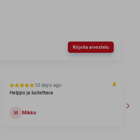
Kirjoita arvostelu
10 days ago
Helppo ja luotettava
T
Mikko
M