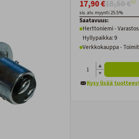
17,90 €
18,50 €
sis. alv. myynti 25.5%
Saatavuus:
Herttoniemi - Varastos
Hyllypaikka: 9
Verkkokauppa - Toimite
Kysy lisää tuottees