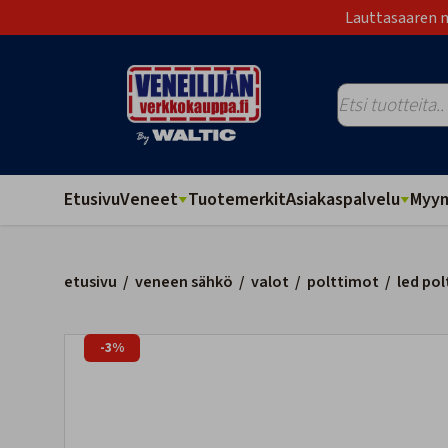
Lauttasaaren m
Etusivu
Veneet
Tuotemerkit
Asiakaspalvelu
Myym
etusivu
/
veneen sähkö
/
valot
/
polttimot
/
led po
-3%