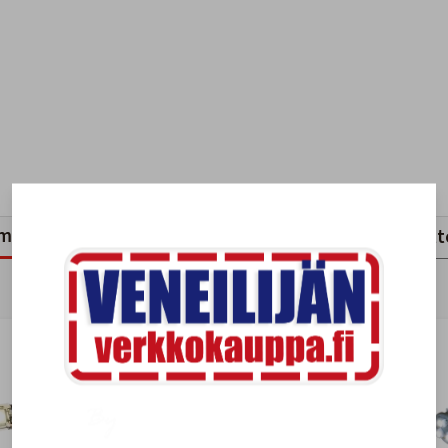
mankaltaiset tuotteet
Viimeksi katsotut tuott