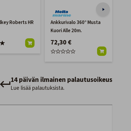
lkey Roberts HR
Ankkurivalo 360° Musta
Nav
Kuori Alle 20m.
Suo
Itä
72,30 €
19
14 päivän ilmainen palautusoikeus
Lue lisää palautuksista.