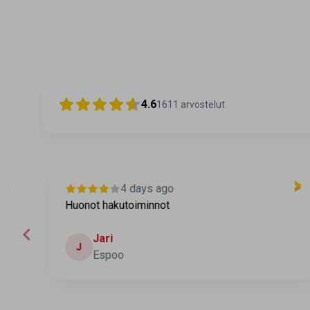
4.6
1611
arvostelut
4 days ago
Huonot hakutoiminnot
Jari
J
Espoo
Page 2 of 60