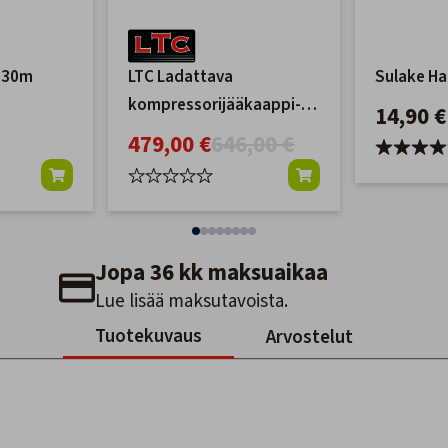
a 30m
LTC Ladattava
Sulake Ha
kompressorijääkaappi-
14,90 €
pakastin 30L
479,00 €
646,00 €
Jopa 36 kk maksuaikaa
Lue lisää maksutavoista.
Tuotekuvaus
Arvostelut