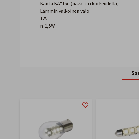
Kanta BAY15d (navat eri korkeudella)
Lämmin valkoinen valo
12V
n. 1,5W
Sa