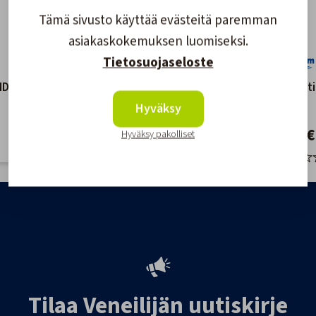
Tämä sivusto käyttää evästeitä paremman
asiakaskokemuksen luomiseksi.
Tietosuojaseloste
MD LEDx3
Classic LED 12
LED Poltt
Polttimo(BA15S)
30V
Hyväksy
14,00 €
10,50 €
Hyväksy pakolliset
Tilaa Veneilijän uutiskirje