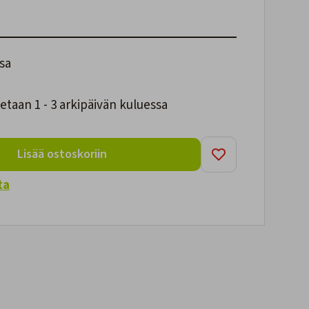
sa
taan 1 - 3 arkipäivän kuluessa
Lisää ostoskoriin
ta