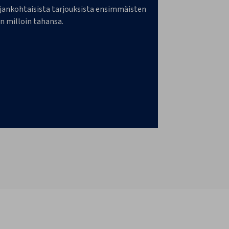
a ajankohtaisista tarjouksista ensimmäisten
n milloin tahansa.