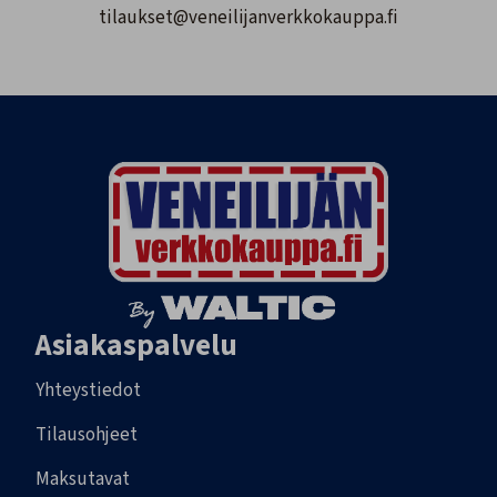
tilaukset@veneilijanverkkokauppa.fi
Asiakaspalvelu
Yhteystiedot
Tilausohjeet
Maksutavat