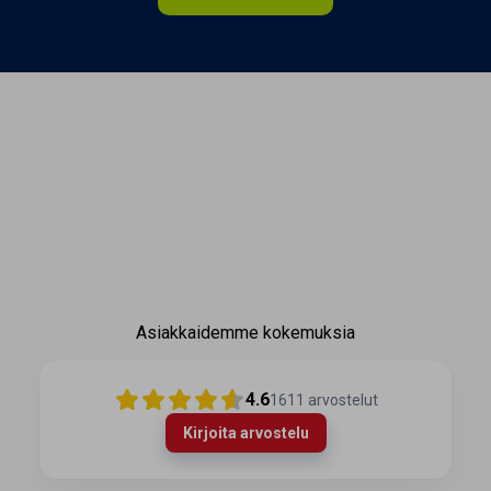
Tämä sivusto käyttää evästeitä paremman
asiakaskokemuksen luomiseksi.
Tietosuojaseloste
Asiakkaidemme kokemuksia
Hyväksy
Hyväksy pakolliset
4.6
1611
arvostelut
Kirjoita arvostelu