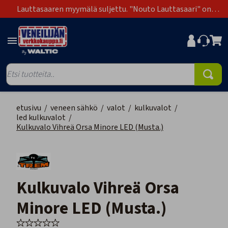
Lauttasaaren myymälä suljettu. "Nouto Lauttasaari" on
poistunut toimitustapavaihtoehdoista.
etusivu
/
veneen sähkö
/
valot
/
kulkuvalot
/
led kulkuvalot
/
Kulkuvalo Vihreä Orsa Minore LED (Musta.)
Kulkuvalo Vihreä Orsa
Minore LED (Musta.)