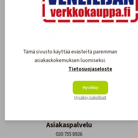
100% kotimainen
Veneilijän Verkkokauppa on kotimainen
yritys, joka työllistää suomalaisia.
Maksutavat
Meillä maksat monipuolisesti ja
turvallisesti.
Nopea toimitus
Varastossa olevat tuotteet 1-3 arkipäivää.
Tilaustuotteet yleensä 2-7 arkipäivää.
Asiakaspalvelu
020 755 8926