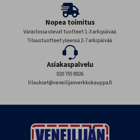
Nopea toimitus
Varastossa olevat tuotteet 1-3 arkipäivää.
Tilaustuotteet yleensä 2-7 arkipäivää.
Asiakaspalvelu
020 755 8926
tilaukset@veneilijanverkkokauppa.fi