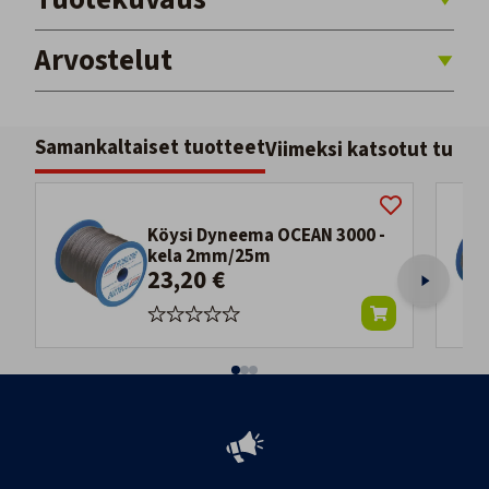
Arvostelut
Samankaltaiset tuotteet
Viimeksi katsotut tuott
Köysi Dyneema OCEAN 3000 -
kela 2mm/25m
23,20 €