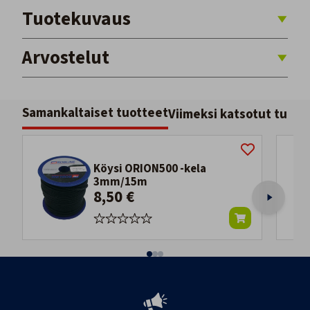
Tuotekuvaus
Arvostelut
Samankaltaiset tuotteet
Viimeksi katsotut tuott
Köysi ORION500 -kela
3mm/15m
8,50 €