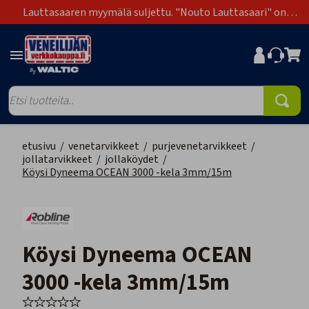
Lauttasaaren myymälä suljettu. "Nouto Lauttasaari" on
poistunut toimitustapavaihtoehdoista.
etusivu
/
venetarvikkeet
/
purjevenetarvikkeet
/
jollatarvikkeet
/
jollaköydet
/
Köysi Dyneema OCEAN 3000 -kela 3mm/15m
Köysi Dyneema OCEAN
3000 -kela 3mm/15m