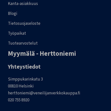
Kanta-asiakkuus
Blogi
Tietosuojaseloste
Työpaikat
Tuotearvostelut
Myymälä - Herttoniemi
Yhteystiedot
Simppukarinkatu 3
00810 Helsinki
herttoniemi@veneilijanverkkokauppa.fi
020 755 8920