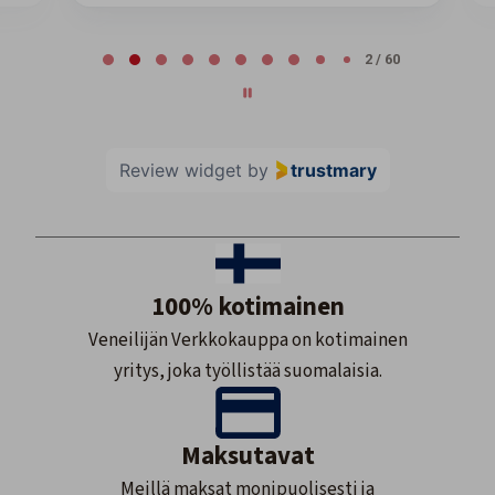
Page 2 of 60
2 / 60
Review widget
by
trustmary
100% kotimainen
Veneilijän Verkkokauppa on kotimainen
yritys, joka työllistää suomalaisia.
Maksutavat
Meillä maksat monipuolisesti ja