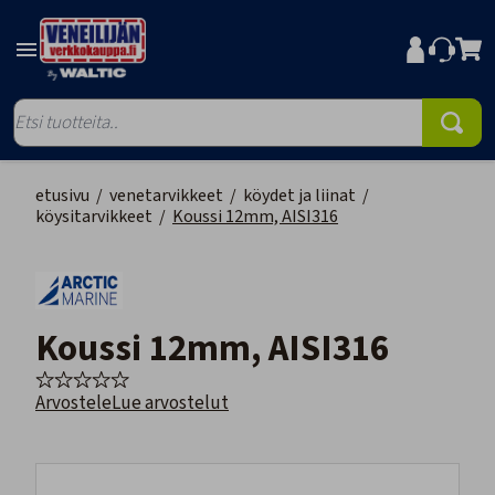
etusivu
/
venetarvikkeet
/
köydet ja liinat
/
köysitarvikkeet
/
Koussi 12mm, AISI316
Koussi 12mm, AISI316
Arvostele
Lue arvostelut