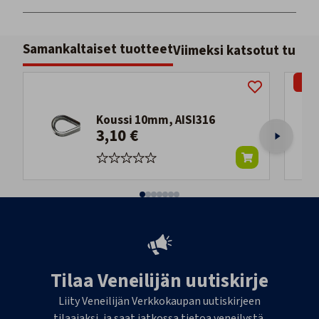
Samankaltaiset tuotteet
Viimeksi katsotut tuott
-29
Koussi 10mm, AISI316
3,10 €
Tilaa Veneilijän uutiskirje
Liity Veneilijän Verkkokaupan uutiskirjeen
tilaajaksi, ja saat jatkossa tietoa veneilystä,