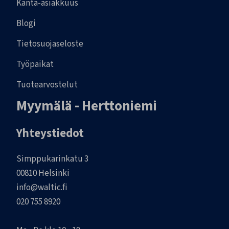
Kanta-asiakkuus
Blogi
Tietosuojaseloste
Työpaikat
Tuotearvostelut
Myymälä - Herttoniemi
Yhteystiedot
Simppukarinkatu 3
00810 Helsinki
info@waltic.fi
020 755 8920