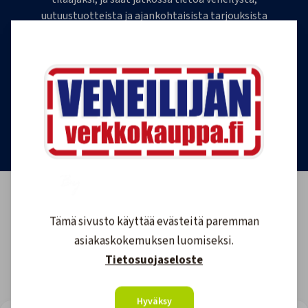
uutuustuotteista ja ajankohtaisista tarjouksista
ensimmäisten joukossa. Lähetämme 1-4
uutiskirjettä kuukaudessa. Voit perua uutiskirjeen
tilauksen milloin tahansa.
Tilaa uutiskirje
Tämä sivusto käyttää evästeitä paremman
asiakaskokemuksen luomiseksi.
Tietosuojaseloste
Hyväksy