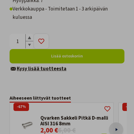
Hyllypaikka: 7
Verkkokauppa - Toimitetaan 1 - 3 arkipäivän
kuluessa
Lisää ostoskoriin
Kysy lisää tuotteesta
Aiheeseen liittyvät tuotteet
-67%
-67
Qvarken Sakkeli Pitkä D-malli
AISI 316 8mm
2,00 €
6,00 €