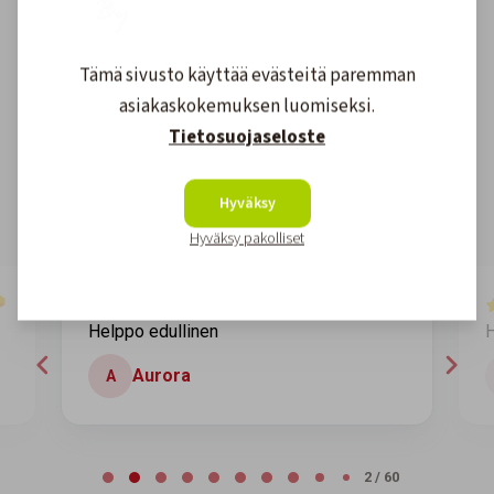
Asiakkaidemme kokemuksia
Tämä sivusto käyttää evästeitä paremman
asiakaskokemuksen luomiseksi.
Tietosuojaseloste
4.6
1608
arvostelut
Kirjoita arvostelu
Hyväksy
Hyväksy pakolliset
7 days ago
Helppo edullinen
H
Aurora
A
Page 2 of 60
2 / 60