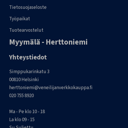
Tietosuojaseloste
Työpaikat
Tuotearvostelut
Myymälä - Herttoniemi
Yhteystiedot
Simppukarinkatu 3
00810 Helsinki
herttoniemi@veneilijanverkkokauppa.fi
020 755 8920
Ma - Pe klo 10 - 18
La klo 09 - 15
Su Suljettu