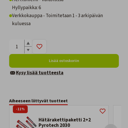
Hyllypaikka: 6
Verkkokauppa - Toimitetaan 1 - 3 arkipäivän
kuluessa
Lisää ostoskoriin
Kysy lisää tuotteesta
Aiheeseen liittyvät tuotteet
-11%
Hätärakettipaketti 2+2
Pyrotech 2030