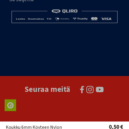
Seuraa meitä
0,50 €
Koukku 6mm Köyteen Nylon