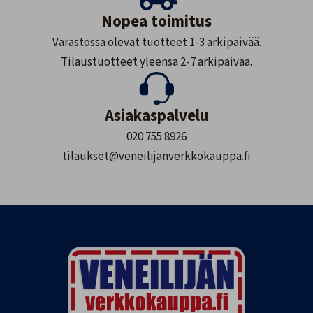
Nopea toimitus
Varastossa olevat tuotteet 1-3 arkipäivää.
Tilaustuotteet yleensä 2-7 arkipäivää.
Asiakaspalvelu
020 755 8926
tilaukset@veneilijanverkkokauppa.fi