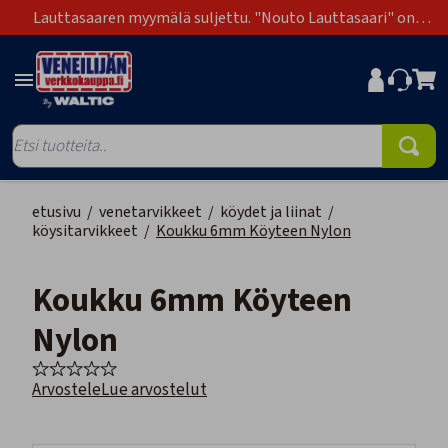
Lauttasaaren myymälä suljettu. "Nouto Lauttasaari" on
poistunut toimitustapavaihtoehdoista.
etusivu
/
venetarvikkeet
/
köydet ja liinat
/
köysitarvikkeet
/
Koukku 6mm Köyteen Nylon
Koukku 6mm Köyteen
Nylon
Arvostele
Lue arvostelut