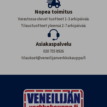
Nopea toimitus
Varastossa olevat tuotteet 1-3 arkipäivää.
Tilaustuotteet yleensä 2-7 arkipäivää.
Asiakaspalvelu
020 755 8926
tilaukset@veneilijanverkkokauppa.fi