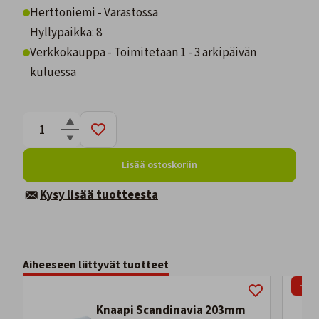
Herttoniemi - Varastossa
Hyllypaikka: 8
Verkkokauppa - Toimitetaan 1 - 3 arkipäivän
kuluessa
Lisää ostoskoriin
Kysy lisää tuotteesta
Aiheeseen liittyvät tuotteet
-51
Knaapi Scandinavia 203mm