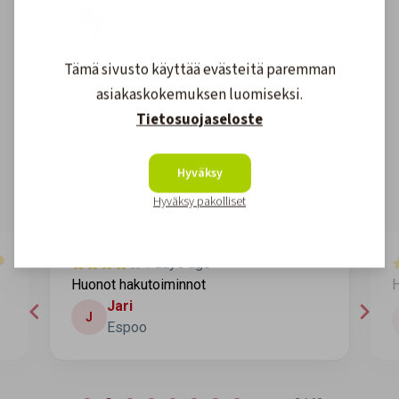
Tämä sivusto käyttää evästeitä paremman
Asiakkaidemme kokemuksia
asiakaskokemuksen luomiseksi.
Tietosuojaseloste
4.6
1611
arvostelut
Kirjoita arvostelu
Hyväksy
Hyväksy pakolliset
4 days ago
Huonot hakutoiminnot
H
Jari
J
Espoo
Page 2 of 60