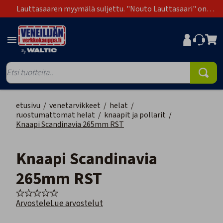
Lauttasaaren myymälä suljettu. "Nouto Lauttasaari" on
poistunut toimitustapavaihtoehdoista.
etusivu
/
venetarvikkeet
/
helat
/
ruostumattomat helat
/
knaapit ja pollarit
/
Knaapi Scandinavia 265mm RST
Knaapi Scandinavia
265mm RST
Arvostele
Lue arvostelut