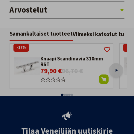
Arvostelut
Samankaltaiset tuotteet
Viimeksi katsotut tuott
-17%
-18
Knaapi Scandinavia 310mm
RST
79,90 €
96,70 €
Tilaa Veneilijän uutiskirje