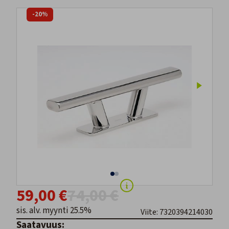
-20%
59,00 €
74,00 €
sis. alv. myynti 25.5%
Viite: 7320394214030
Saatavuus: