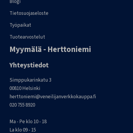
Blogi
Tietosuojaseloste
Työpaikat
Tuotearvostelut
Myymälä - Herttoniemi
Yhteystiedot
Simppukarinkatu 3
00810 Helsinki
herttoniemi@veneilijanverkkokauppa.fi
020 755 8920
Ma - Pe klo 10 - 18
La klo 09 - 15